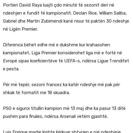
Portieri David Raya luajti çdo minutë të sezonit deri në
ndeshjen e fundit të kampionatit. Declan Rice, William Saliba,
Gabriel dhe Martin Zubimendi kanë nisur të paktën 30 ndeshje
në Ligën Premier.
Diferenca bëhet edhe më e dukshme kur krahasohen
kampionatet, Liga Premier konsiderohet liga më e fortë në
Evropë sipas koeficientëve të UEFA-s, ndërsa Ligue 1 renditet
e pesta.
Për më tepër, sezoni francez ka katër ndeshje më pak për
shkak të formatit me 18 skuadra.
PSG e siguroi titullin kampion më 13 maj dhe ka pasur 13 ditë
pushim para finales, ndërsa Arsenali vetëm gjashtë.
Luis Enrique madje kishte kërkuar shtyrjen e një ndeshjeje