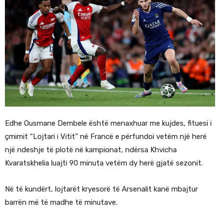
Edhe Ousmane Dembele është menaxhuar me kujdes, fituesi i
çmimit “Lojtari i Vitit” në Francë e përfundoi vetëm një herë
një ndeshje të plotë në kampionat, ndërsa Khvicha
Kvaratskhelia luajti 90 minuta vetëm dy herë gjatë sezonit.
Në të kundërt, lojtarët kryesorë të Arsenalit kanë mbajtur
barrën më të madhe të minutave.