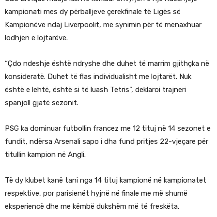
kampionati mes dy përballjeve çerekfinale të Ligës së
Kampionëve ndaj Liverpoolit, me synimin për të menaxhuar
lodhjen e lojtarëve.
“Çdo ndeshje është ndryshe dhe duhet të marrim gjithçka në
konsideratë. Duhet të flas individualisht me lojtarët. Nuk
është e lehtë, është si të luash Tetris”, deklaroi trajneri
spanjoll gjatë sezonit.
PSG ka dominuar futbollin francez me 12 tituj në 14 sezonet e
fundit, ndërsa Arsenali sapo i dha fund pritjes 22-vjeçare për
titullin kampion në Angli.
Të dy klubet kanë tani nga 14 tituj kampionë në kampionatet
respektive, por parisienët hyjnë në finale me më shumë
eksperiencë dhe me këmbë dukshëm më të freskëta.