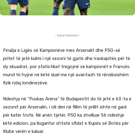
- Advertisement -
Finalja e Ligës së Kampionëve mes Arsenalit dhe PSG-së
pritet të jetë kulmi i një sezoni të gjatë dhe rraskapitës për të
dy skuadrat, por statistikat tregojnë se kampionët e Francës
mund të hyjnë në këtë duel me një avantazh të rëndësishëm
fizik ndaj londinezëve.
Ndeshja në “Puskas Arena” të Budapestit do të jetë e 63-ta e
sezonit për Arsenalin, i cili deri në fillim të prillit ishte në garë
për katër trofe. Në anën tjetër, PSG ka zhvilluar 56 ndeshje
këtë edicion, pa llogaritur shtatë sfidat e Kupës së Botës për
Klube verën e kaluar.