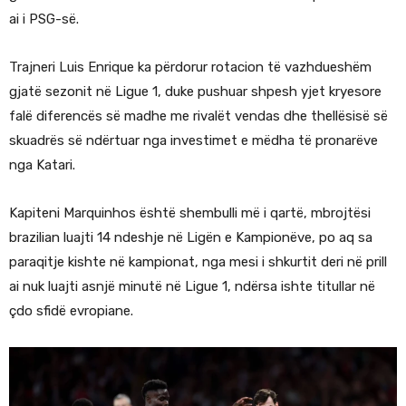
ai i PSG-së.
Trajneri Luis Enrique ka përdorur rotacion të vazhdueshëm
gjatë sezonit në Ligue 1, duke pushuar shpesh yjet kryesore
falë diferencës së madhe me rivalët vendas dhe thellësisë së
skuadrës së ndërtuar nga investimet e mëdha të pronarëve
nga Katari.
Kapiteni Marquinhos është shembulli më i qartë, mbrojtësi
brazilian luajti 14 ndeshje në Ligën e Kampionëve, po aq sa
paraqitje kishte në kampionat, nga mesi i shkurtit deri në prill
ai nuk luajti asnjë minutë në Ligue 1, ndërsa ishte titullar në
çdo sfidë evropiane.