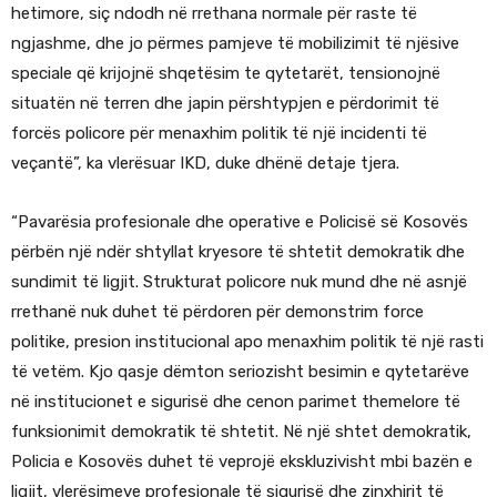
hetimore, siç ndodh në rrethana normale për raste të
ngjashme, dhe jo përmes pamjeve të mobilizimit të njësive
speciale që krijojnë shqetësim te qytetarët, tensionojnë
situatën në terren dhe japin përshtypjen e përdorimit të
forcës policore për menaxhim politik të një incidenti të
veçantë”, ka vlerësuar IKD, duke dhënë detaje tjera.
“Pavarësia profesionale dhe operative e Policisë së Kosovës
përbën një ndër shtyllat kryesore të shtetit demokratik dhe
sundimit të ligjit. Strukturat policore nuk mund dhe në asnjë
rrethanë nuk duhet të përdoren për demonstrim force
politike, presion institucional apo menaxhim politik të një rasti
të vetëm. Kjo qasje dëmton seriozisht besimin e qytetarëve
në institucionet e sigurisë dhe cenon parimet themelore të
funksionimit demokratik të shtetit. Në një shtet demokratik,
Policia e Kosovës duhet të veprojë ekskluzivisht mbi bazën e
ligjit, vlerësimeve profesionale të sigurisë dhe zinxhirit të