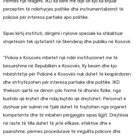
Përmes një reagimi, IKD ka bërë me dije se kjo ka krijuar
perceptim të ndërhyrjes politike dhe instrumentalizimit të
policisë për interesa partiake apo politike.
Sipas këtij instituti, dërgimi i njësive speciale ka shkaktuar
shqetësim tek qytetarët në Skenderaj dhe publiku në Kosovë.
“Policia e Kosovës mbetet një ndër institucionet me të
besueshme në Republikën e Kosovës. Ky besim dhe kjo
mbështetje për Policinë e Kosovës nuk duhet të keqpërdoren
dhe shfrytëzohen për interesa partiake dhe politike. IKD
thekson qartë se dënon çdo formë të dhunës fizike, nga
kushdo që kryhet dhe ndaj kujtdo që drejtohet. Personat e
dyshuar për sulmin në fjalë duhet të trajtohen nga organet
kompetente dhe të mbahen përgjegjës sipas ligjit. Drejtësia
në raste të tilla duhet të jetë efikase, efektive dhe e
paanshme, përmes procedurave të rregullta policore dhe