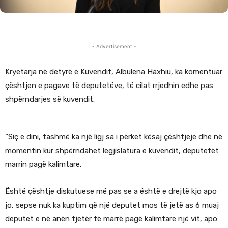
- Advertisement -
Kryetarja në detyrë e Kuvendit, Albulena Haxhiu, ka komentuar
çështjen e pagave të deputetëve, të cilat rrjedhin edhe pas
shpërndarjes së kuvendit.
“Siç e dini, tashmë ka një ligj sa i përket kësaj çështjeje dhe në
momentin kur shpërndahet legjislatura e kuvendit, deputetët
marrin pagë kalimtare.
Është çështje diskutuese më pas se a është e drejtë kjo apo
jo, sepse nuk ka kuptim që një deputet mos të jetë as 6 muaj
deputet e në anën tjetër të marrë pagë kalimtare një vit, apo