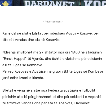
- Advertisement -
Kanë dal në shitje biletat për ndeshjen Austri – Kosovë, për
tifozët vendas dhe ata të Kosovës.
Ndeshja zhvillohet më 27 shtator nga ora 18:00 në stadiumin
“Ernst Happel” të Vjenës, dhe është e vlefshme për edicionin
e ri të Ligës së Kombeve.
Përveç Kosovës e Austrisë, në grupin B3 të Ligës së Kombeve
janë edhe Izraeli e Irlanda.
Biletat e vëna në shitje nga Federata austriake e futbollit
përfshin ato të përgjithshmet, si dhe për sektorët e veçantë
të tifozëve vendës dhe për ata të Kosovës, Dardanët.