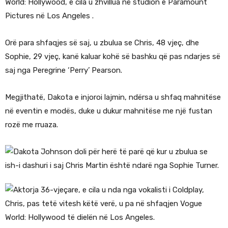
World: Hollywood, e cila u zhvillua në studion e Paramount
Pictures në Los Angeles .
Orë para shfaqjes së saj, u zbulua se Chris, 48 ​​vjeç, dhe
Sophie, 29 vjeç, kanë kaluar kohë së bashku që pas ndarjes së
saj nga Peregrine ‘Perry’ Pearson.
Megjithatë, Dakota e injoroi lajmin, ndërsa u shfaq mahnitëse
në eventin e modës, duke u dukur mahnitëse me një fustan
rozë me rruaza.