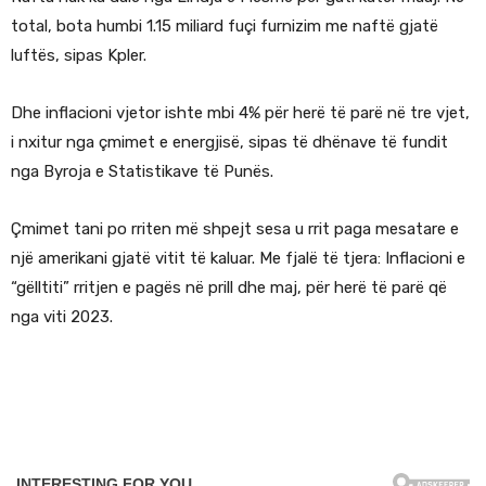
total, bota humbi 1.15 miliard fuçi furnizim me naftë gjatë
luftës, sipas Kpler.
Dhe inflacioni vjetor ishte mbi 4% për herë të parë në tre vjet,
i nxitur nga çmimet e energjisë, sipas të dhënave të fundit
nga Byroja e Statistikave të Punës.
Çmimet tani po rriten më shpejt sesa u rrit paga mesatare e
një amerikani gjatë vitit të kaluar. Me fjalë të tjera: Inflacioni e
“gëlltiti” rritjen e pagës në prill dhe maj, për herë të parë që
nga viti 2023.