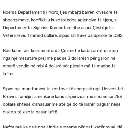
Ndërsa Departamenti i Mbrojtjes mbajti barrën kryesore të
shpenzimeve, konflikti u kushtoi edhe agjencive të tjera, si
Departamenti i Sigurisë Kombëtare dhe ai për Çështjet e
Veteranëve, 1 miliard dollarë, sipas shifrave paraprake të CSIS.
Ndërkohë, për konsumatorët: Çmimet e karburantit u rritën
nga një mesatare prej më pak se 3 dollarësh për gallon në
mbarë vendin në mbi 4 dollarë për pjesën më të madhe të
luftës.
Sipas një monitoruesi të kostove të energjisë nga Universiteti
Brown, familjet amerikane kanë shpenzuar më shumë se 253
dollarë shtesë krahasuar me atë që do të kishin paguar nëse
nuk do të kishte pasur luftë.
Nafta nuk ka dalë nga Lindja e Mesme për gati katër muaj. Në