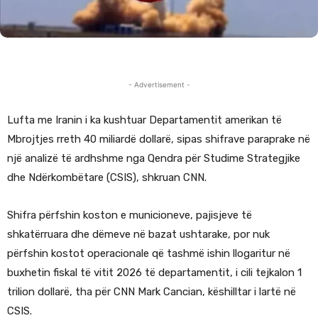
- Advertisement -
Lufta me Iranin i ka kushtuar Departamentit amerikan të
Mbrojtjes rreth 40 miliardë dollarë, sipas shifrave paraprake në
një analizë të ardhshme nga Qendra për Studime Strategjike
dhe Ndërkombëtare (CSIS), shkruan CNN.
Shifra përfshin koston e municioneve, pajisjeve të
shkatërruara dhe dëmeve në bazat ushtarake, por nuk
përfshin kostot operacionale që tashmë ishin llogaritur në
buxhetin fiskal të vitit 2026 të departamentit, i cili tejkalon 1
trilion dollarë, tha për CNN Mark Cancian, këshilltar i lartë në
CSIS.