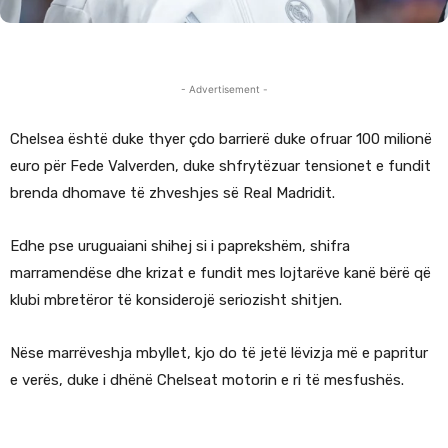
- Advertisement -
Chelsea është duke thyer çdo barrierë duke ofruar 100 milionë
euro për Fede Valverden, duke shfrytëzuar tensionet e fundit
brenda dhomave të zhveshjes së Real Madridit.
Edhe pse uruguaiani shihej si i paprekshëm, shifra
marramendëse dhe krizat e fundit mes lojtarëve kanë bërë që
klubi mbretëror të konsiderojë seriozisht shitjen.
Nëse marrëveshja mbyllet, kjo do të jetë lëvizja më e papritur
e verës, duke i dhënë Chelseat motorin e ri të mesfushës.