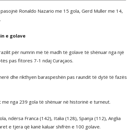
 pasojnë Ronaldo Nazario me 15 gola, Gerd Muller me 14,
.
nin e golave
Brazilit për numrin më të madh të golave të shënuar nga një
tës pas fitores 7-1 ndaj Curaçaos.
herë dhe rikthyen baraspeshën pas raundit të dytë të fazës
 me nga 239 gola të shënuar në historinë e turneut.
a, ndërsa Franca (142), Italia (128), Spanja (112), Anglia
et e tjera që kanë kaluar shifrën e 100 golave.