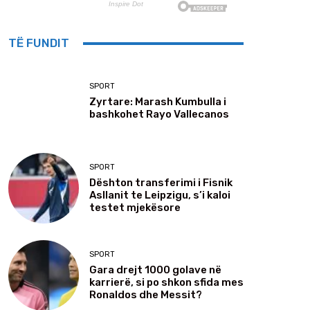
TË FUNDIT
SPORT
Zyrtare: Marash Kumbulla i
bashkohet Rayo Vallecanos
SPORT
Dështon transferimi i Fisnik
Asllanit te Leipzigu, s’i kaloi
testet mjekësore
SPORT
Gara drejt 1000 golave në
karrierë, si po shkon sfida mes
Ronaldos dhe Messit?