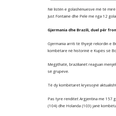
Në listën e golashënuesve më të mirë
Just Fontaine dhe Pele me nga 12 gola
Gjermania dhe Brazili, duel për fro
Gjermania arriti të thyejë rekordin e 
kombëtare në historinë e Kupës së Bo
Megjithatë, brazilianët reaguan menjë
së grupeve.
Të dy kombëtaret kryesojnë aktualisht
Pas tyre renditet Argjentina me 157 gol
(104) dhe Holanda (103) janë kombëtar