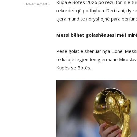
Kupa e Botës 2026 po rezulton një tur
- Advertisement -
rekordet që po thyhen. Deri tani, dy 
tjera mund të ndryshojnë para përfund
Messi bëhet golashënuesi më i mirë
Pesë golat e shënuar nga Lionel Messi
të kalojë legjendën gjermane Miroslav
Kupës së Botës.