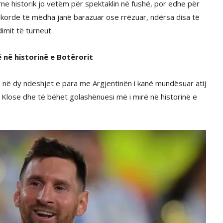
ne historik jo vetëm për spektaklin në fushë, por edhe për
rekorde të mëdha janë barazuar ose rrëzuar, ndërsa disa të
imit të turneut.
 në historinë e Botërorit
 në dy ndeshjet e para me Argjentinën i kanë mundësuar atij
 Klose dhe të bëhet golashënuesi më i mirë në historinë e