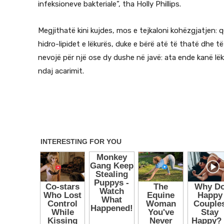
infeksioneve bakteriale”, tha Holly Phillips.
Megjithatë kini kujdes, mos e tejkaloni kohëzgjatjen: 
hidro-lipidet e lëkurës, duke e bërë atë të thatë dhe t
nevojë për një ose dy dushe në javë: ata ende kanë lë
ndaj acarimit.