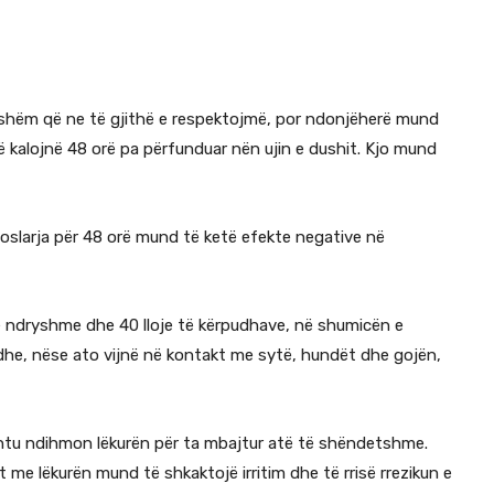
itshëm që ne të gjithë e respektojmë, por ndonjëherë mund
kalojnë 48 orë pa përfunduar nën ujin e dushit. Kjo mund
oslarja për 48 orë mund të ketë efekte negative në
të ndryshme dhe 40 lloje të kërpudhave, në shumicën e
he, nëse ato vijnë në kontakt me sytë, hundët dhe gojën,
ashtu ndihmon lëkurën për ta mbajtur atë të shëndetshme.
 me lëkurën mund të shkaktojë irritim dhe të rrisë rrezikun e