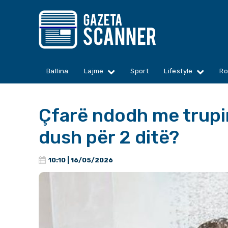
Ballina
Lajme
Sport
Lifestyle
Ro
Çfarë ndodh me trupi
dush për 2 ditë?
10:10 | 16/05/2026