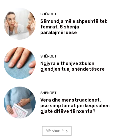
SHËNDETI
Sëmundja më e shpeshtë tek
femrat, 8 shenja
paralajmëruese
SHËNDETI
Ngjyra e thonjve zbulon
gjendjen tuaj shëndetësore
SHËNDETI
Vera dhe menstruacionet,
pse simptomat përkeqësohen
gjatë ditëve të nxehta?
Më shumë