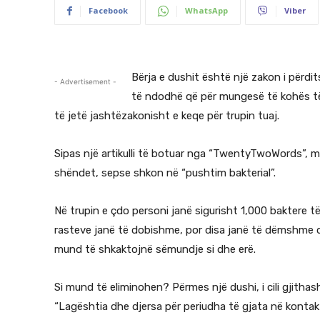
Facebook
WhatsApp
Viber
Bërja e dushit është një zakon i përd
- Advertisement -
të ndodhë që për mungesë të kohës të 
të jetë jashtëzakonisht e keqe për trupin tuaj.
Sipas një artikulli të botuar nga “TwentyTwoWords”, m
shëndet, sepse shkon në “pushtim bakterial”.
Në trupin e çdo personi janë sigurisht 1,000 baktere 
rasteve janë të dobishme, por disa janë të dëmshme d
mund të shkaktojnë sëmundje si dhe erë.
Si mund të eliminohen? Përmes një dushi, i cili gjith
“Lagështia dhe djersa për periudha të gjata në kontakt