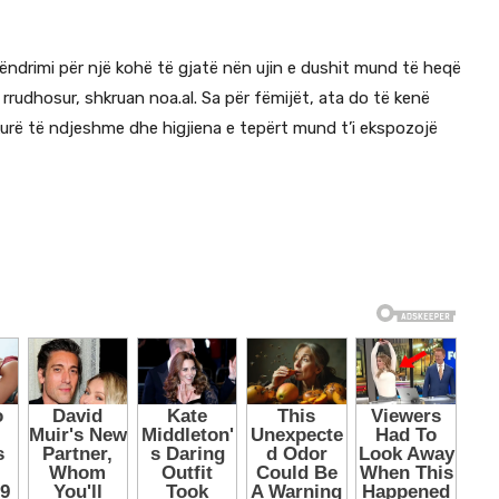
qëndrimi për një kohë të gjatë nën ujin e dushit mund të heqë
ë rrudhosur, shkruan noa.al. Sa për fëmijët, ata do të kenë
kurë të ndjeshme dhe higjiena e tepërt mund t’i ekspozojë