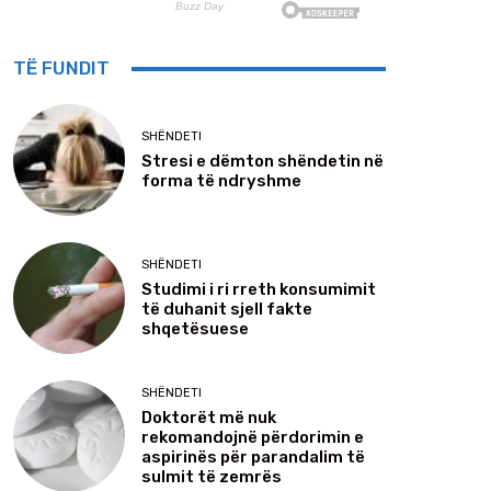
TË FUNDIT
SHËNDETI
Stresi e dëmton shëndetin në
forma të ndryshme
SHËNDETI
Studimi i ri rreth konsumimit
të duhanit sjell fakte
shqetësuese
SHËNDETI
Doktorët më nuk
rekomandojnë përdorimin e
aspirinës për parandalim të
sulmit të zemrës