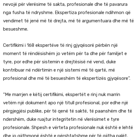
nevojë për vlerësime të sakta, profesionale dhe të pavarura
nga fusha të ndryshme. Ekspertiza profesionale ndihmon që
vendimet të jenë më të drejta, më të argumentuara dhe më të
besueshme.
Certifikimi i 168 ekspertëve të rinj gjyqësorë përbën një
moment të rëndësishëm jo vetëm për ta dhe për familjet e
tyre, por edhe për sistemin e drejtësisë në vend, duke
kontribuar në ndërtimin e një sistemi më të qartë, më
profesional dhe më të besueshëm të ekspertizës gjyqësore”.
“Me marrjen e këtij certifikimi, ekspertët e rinj nuk marrin
vetëm një dokument apo një titull profesional, por edhe një
përgjegjësi publike, për të qenë të saktë, të paanshëm dhe të
ndershëm, duke ruajtur integritetin në vlerësimet e tyre
profesionale. Shpesh e vërteta profesionale nuk është e lehtë
dhe jo gjithmonë është e përshtatshme për të gjitha palët,