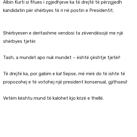
Albin Kurti si fitues i zgjedhjeve ka të drejtë të përzgjedh
kandidatin për shërbyes të ri në postin e Presidentit.
Shërbyesen e deritashme vendosi ta zëvendësojë me një
shërbyes tjetër.
Tash, a mundet apo nuk mundet – është çështje tjetër!
Të drejtë ka, por gabim e ka! Sepse, më mirë do të ishte të
propozohej e të votohej një president konsenual, gjithsesi!
Vetëm kështu mund të kalohet kjo krizë e thellë.