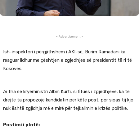
- Advertisement -
Ish-inspektori i përgjithshëm i AKI-së, Burim Ramadani ka
reaguar lidhur me çështjen e zgjedhjes së presidentit të ri të
Kosovës.
Ai tha se kryeministri Albin Kurti, si fitues i zgjedhjeve, ka të
drejtë ta propozojë kandidatin për këtë post, por sipas tij kjo
nuk është zgjidhja më e mirë për tejkalimin e krizës politike.
Postimi i plotë: