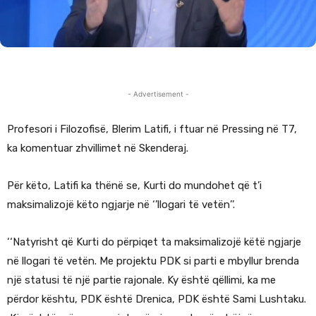
- Advertisement -
Profesori i Filozofisë, Blerim Latifi, i ftuar në Pressing në T7,
ka komentuar zhvillimet në Skenderaj.
Për këto, Latifi ka thënë se, Kurti do mundohet që t’i
maksimalizojë këto ngjarje në ‘’llogari të vetën’’.
‘‘Natyrisht që Kurti do përpiqet ta maksimalizojë këtë ngjarje
në llogari të vetën. Me projektu PDK si parti e mbyllur brenda
një statusi të një partie rajonale. Ky është qëllimi, ka me
përdor kështu, PDK është Drenica, PDK është Sami Lushtaku.