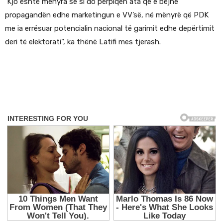
Kjo është mënyra se si do përpiqen ata që e bëjnë
propagandën edhe marketingun e VV’së, në mënyrë që PDK
me ia errësuar potencialin nacional të garimit edhe depërtimit
deri të elektorati’’, ka thënë Latifi mes tjerash.