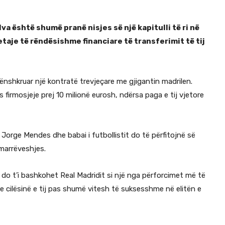
a është shumë pranë nisjes së një kapitulli të ri në
detaje të rëndësishme financiare të transferimit të tij
nënshkruar një kontratë trevjeçare me gjigantin madrilen.
s firmosjeje prej 10 milionë eurosh, ndërsa paga e tij vjetore
 Jorge Mendes dhe babai i futbollistit do të përfitojnë së
 marrëveshjes.
a do t’i bashkohet Real Madridit si një nga përforcimet më të
he cilësinë e tij pas shumë vitesh të suksesshme në elitën e