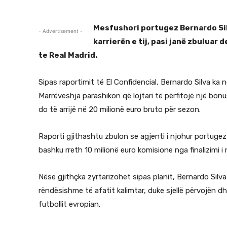
Mesfushori portugez Bernardo Silv
- Advertisement -
karrierën e tij, pasi janë zbuluar 
te Real Madrid.
Sipas raportimit të El Confidencial, Bernardo Silva ka 
Marrëveshja parashikon që lojtari të përfitojë një bonu
do të arrijë në 20 milionë euro bruto për sezon.
Raporti gjithashtu zbulon se agjenti i njohur portugez
bashku rreth 10 milionë euro komisione nga finalizimi i
Nëse gjithçka zyrtarizohet sipas planit, Bernardo Silv
rëndësishme të afatit kalimtar, duke sjellë përvojën d
futbollit evropian.