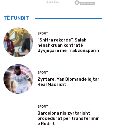
TË FUNDIT
SPORT
“Shifra rekorde”, Salah
nënshkruan kontratë
dyvjeçare me Trabzonsporin
SPORT
Zyrtare: Yan Diomande lojtar i
Real Madridit
SPORT
Barcelona nis zyrtarisht
procedurat për transferimin
e Rodrit