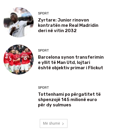
SPORT
Zyrtare: Junior rinovon
kontratën me Real Madridin
deri në vitin 2032
SPORT
Barcelona synon transferimin
e yllit të Man Utd, lojtari
është objektiv primar i Flickut
SPORT
Tottenhami po përgatitet të
shpenzojë 145 milionë euro
për dy sulmues
Më shumë