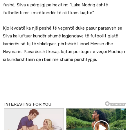
fushë, Silva u përgjigj pa hezitim: “Luka Modriq është
futbollisti më i mirë kundër të cilit kam luajtur”.
Kjo lëvdatë ka një peshë të veçantë duke pasur parasysh se
Silva ka luftuar kundër shumë legjendave të futbollit gjatë
karrierës së tij të shkëlqyer, përfshirë Lionel Messin dhe
Neymarin. Pavarësisht kësaj, lojtari portugez e veçoi Modriqin
si kundërshtarin që i bëri më shumë përshtypje.