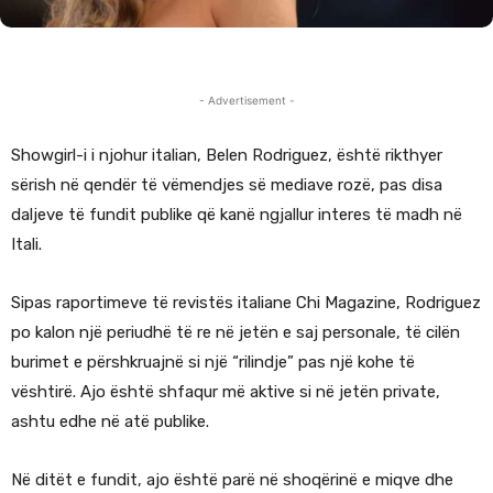
- Advertisement -
Showgirl-i i njohur italian, Belen Rodriguez, është rikthyer
sërish në qendër të vëmendjes së mediave rozë, pas disa
daljeve të fundit publike që kanë ngjallur interes të madh në
Itali.
Sipas raportimeve të revistës italiane Chi Magazine, Rodriguez
po kalon një periudhë të re në jetën e saj personale, të cilën
burimet e përshkruajnë si një “rilindje” pas një kohe të
vështirë. Ajo është shfaqur më aktive si në jetën private,
ashtu edhe në atë publike.
Në ditët e fundit, ajo është parë në shoqërinë e miqve dhe