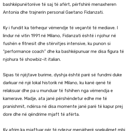
bashkëpunëtorëve të saj të afërt, përfshirë menaxheren
Antonia dhe trajnerin personal Gaetano Fidanzati.
Ky i fundit ka tërhequr vëmendje të veçantë të mediave. I
lindur në vitin 1991 në Milano, Fidanzati është i njohur në
fushën e fitnesit dhe stërvitjes intensive, ku punon si
“performance coach” dhe ka bashkëpunuar me disa figura të
njohura të showbiz-it italian.
Sipas të njëjtave burime, dyshja është parë së fundmi duke
darkuar në një lokal historik në Milano, ku kanë qenë të
relaksuar dhe pa u munduar të fshihen nga vëmendja e
kamerave. Madje, ata janë përshëndetur edhe me të
pranishmit, ndërsa në disa momente janë parë të kapur prej
dore dhe në qëndrime mjaft të afërta.
Ky afrim ka mjaftuar për të ndezur menjëherë spekulimet mbi