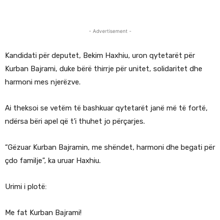
- Advertisement -
Kandidati për deputet, Bekim Haxhiu, uron qytetarët për
Kurban Bajrami, duke bërë thirrje për unitet, solidaritet dhe
harmoni mes njerëzve.
Ai theksoi se vetëm të bashkuar qytetarët janë më të fortë,
ndërsa bëri apel që t’i thuhet jo përçarjes.
“Gëzuar Kurban Bajramin, me shëndet, harmoni dhe begati për
çdo familje”, ka uruar Haxhiu.
Urimi i plotë:
Me fat Kurban Bajrami!