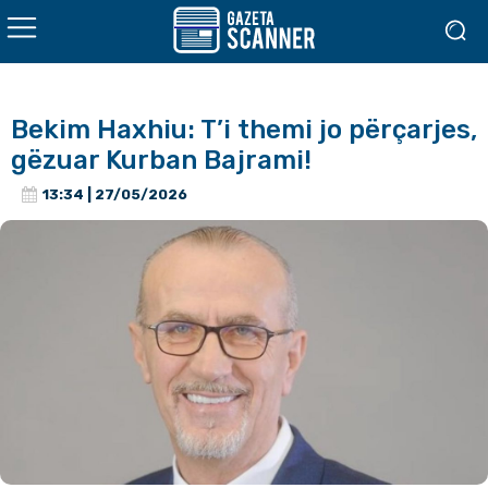
Bekim Haxhiu: T’i themi jo përçarjes,
gëzuar Kurban Bajrami!
13:34 | 27/05/2026