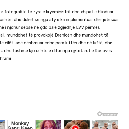
 fotografitë te zyra e kryeministrit dhe xhipat e blinduar
 poshtë, dhe duket se nga aty e ka implementuar dhe jetësuar
hmë i njohur sepse në çdo palë zgjedhje LVV përmes
ihali, mundohet të provokojë Drenicën dhe mundohet të
ë cilët janë dëshmuar edhe para luftës dhe në luftë, dhe
ës, dhe tashmë kjo është e ditur nga qytetarët e Kosovës
ehrami