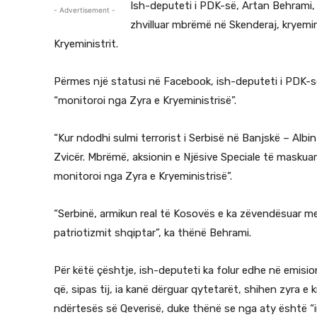
Ish-deputeti i PDK-së, Artan Behrami, 
- Advertisement -
zhvilluar mbrëmë në Skenderaj, kryemini
Kryeministrit.
Përmes një statusi në Facebook, ish-deputeti i PDK-së 
“monitoroi nga Zyra e Kryeministrisë”.
“Kur ndodhi sulmi terrorist i Serbisë në Banjskë – Albin
Zvicër. Mbrëmë, aksionin e Njësive Speciale të maskua
monitoroi nga Zyra e Kryeministrisë”.
“Serbinë, armikun real të Kosovës e ka zëvendësuar me
patriotizmit shqiptar”, ka thënë Behrami.
Për këtë çështje, ish-deputeti ka folur edhe në emisi
që, sipas tij, ia kanë dërguar qytetarët, shihen zyra e
ndërtesës së Qeverisë, duke thënë se nga aty është “im