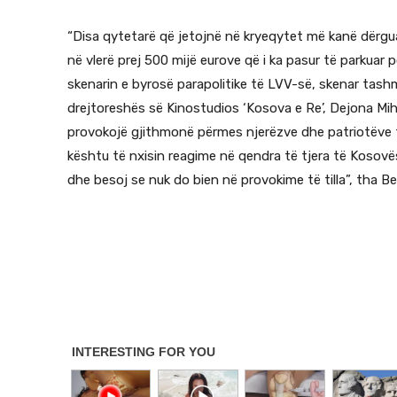
“Disa qytetarë që jetojnë në kryeqytet më kanë dërguar
në vlerë prej 500 mijë eurove që i ka pasur të parkuar
skenarin e byrosë parapolitike të LVV-së, skenar tas
drejtoreshës së Kinostudios ‘Kosova e Re’, Dejona M
provokojë gjithmonë përmes njerëzve dhe patriotëve t
kështu të nxisin reagime në qendra të tjera të Kosov
dhe besoj se nuk do bien në provokime të tilla”, tha B