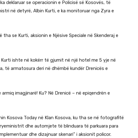
ka deklaruar se operacionin e Policisë së Kosovës, të
stri në detyrë, Albin Kurti, e ka monitoruar nga Zyra e
tha se Kurti, aksionin e Njësive Speciale në Skenderaj e
 Kurti ishte në kokërr të gjumit në një hotel me 5 yje në
ra, të armatosura deri në dhëmbë kundër Drenicës e
 armiq imagjinarë! Ku? Në Drenicë – në epiqendrën e
onin Kosova Today në Klan Kosova, ku tha se në fotografitë
 kryeministrit dhe automjete të blinduara të parkuara para
plementuar dhe dizajnuar skenari” i aksionit policor.