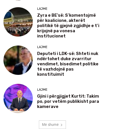
LAJME
Zyra e BE’së: S’komentojmë
për koalicione, akterët
politikë të gjejnë zgjidhje e t’i
krijojnë pa vonesa
institucionet
LAJME
Deputeti i LDK-së: Shteti nuk
ndërtohet duke zvarritur
vendimet, bisedimet politike
të vazhdojnë pas
konstituimit
LAJME
Gjini i përgjigjet Kurtit: Takim
po, por vetëm publikisht para
kamerave
Më shumë