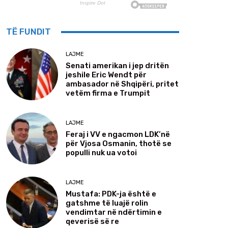
TË FUNDIT
LAJME
Senati amerikan i jep dritën
jeshile Eric Wendt për
ambasador në Shqipëri, pritet
vetëm firma e Trumpit
LAJME
Feraj i VV e ngacmon LDK’në
për Vjosa Osmanin, thotë se
populli nuk ua votoi
LAJME
Mustafa: PDK-ja është e
gatshme të luajë rolin
vendimtar në ndërtimin e
qeverisë së re