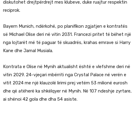
diskutohet drejtpërdrejt mes klubeve, duke ruajtur respektin
reciprok.
Bayern Munich, ndërkohë, po planifikon zgjatjen e kontratës
së Michael Olise deri në vitin 2031. Francezi pritet të bëhet një
nga lojtarët më të paguar të skuadrës, krahas emrave si Harry
Kane dhe Jamal Musiala.
Kontrata e Olise në Mynih aktualisht është e vlefshme deri në
vitin 2029. 24-vjeçari mbërriti nga Crystal Palace në verën e
vitit 2024 me një klauzolë lirimi prej vetëm 53 milionë eurosh
dhe që atëherë ka shkëlqyer në Mynih. Në 107 ndeshje zyrtare,
ai shënoi 42 gola dhe dha 54 asiste.