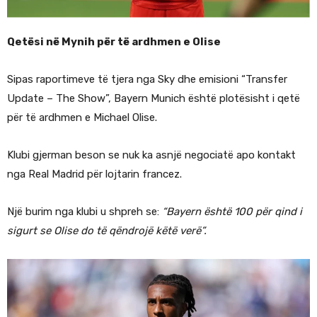
Qetësi në Mynih për të ardhmen e Olise
Sipas raportimeve të tjera nga Sky dhe emisioni “Transfer
Update – The Show”, Bayern Munich është plotësisht i qetë
për të ardhmen e Michael Olise.
Klubi gjerman beson se nuk ka asnjë negociatë apo kontakt
nga Real Madrid për lojtarin francez.
Një burim nga klubi u shpreh se:
“Bayern është 100 për qind i
sigurt se Olise do të qëndrojë këtë verë”.