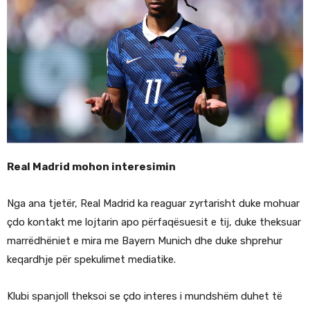
Real Madrid mohon interesimin
Nga ana tjetër, Real Madrid ka reaguar zyrtarisht duke mohuar
çdo kontakt me lojtarin apo përfaqësuesit e tij, duke theksuar
marrëdhëniet e mira me Bayern Munich dhe duke shprehur
keqardhje për spekulimet mediatike.
Klubi spanjoll theksoi se çdo interes i mundshëm duhet të