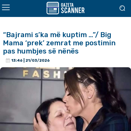
“Bajrami s’ka më kuptim …”/ Big
Mama ‘prek’ zemrat me postimin
pas humbjes së nënës
13:46 | 21/03/2026