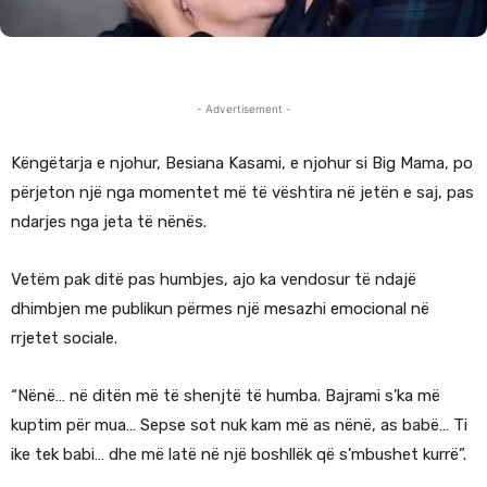
- Advertisement -
Këngëtarja e njohur, Besiana Kasami, e njohur si Big Mama, po
përjeton një nga momentet më të vështira në jetën e saj, pas
ndarjes nga jeta të nënës.
Vetëm pak ditë pas humbjes, ajo ka vendosur të ndajë
dhimbjen me publikun përmes një mesazhi emocional në
rrjetet sociale.
“Nënë… në ditën më të shenjtë të humba. Bajrami s’ka më
kuptim për mua… Sepse sot nuk kam më as nënë, as babë… Ti
ike tek babi… dhe më latë në një boshllëk që s’mbushet kurrë”.