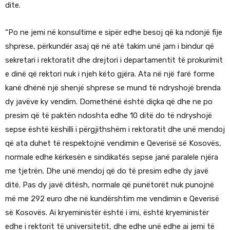
dite.
“Po ne jemi në konsultime e sipër edhe besoj që ka ndonjë fije
shprese, përkundër asaj që në atë takim unë jam i bindur që
sekretari i rektoratit dhe drejtori i departamentit të prokurimit
e dinë që rektori nuk i njeh këto gjëra. Ata në një farë forme
kanë dhënë një shenjë shprese se mund të ndryshojë brenda
dy javëve ky vendim. Domethënë është diçka që dhe ne po
presim që të paktën ndoshta edhe 10 ditë do të ndryshojë
sepse është këshilli i përgjithshëm i rektoratit dhe unë mendoj
që ata duhet të respektojnë vendimin e Qeverisë së Kosovës,
normale edhe kërkesën e sindikatës sepse janë paralele njëra
me tjetrën. Dhe unë mendoj që do të presim edhe dy javë
ditë. Pas dy javë ditësh, normale që punëtorët nuk punojnë
më me 292 euro dhe në kundërshtim me vendimin e Qeverisë
së Kosovës. Ai kryeministër është i imi, është kryeministër
edhe i rektorit të universitetit, dhe edhe unë edhe ai jemi të