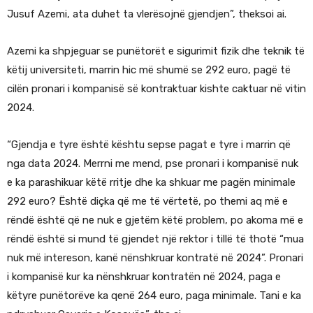
Jusuf Azemi, ata duhet ta vlerësojnë gjendjen”, theksoi ai.
Azemi ka shpjeguar se punëtorët e sigurimit fizik dhe teknik të
këtij universiteti, marrin hic më shumë se 292 euro, pagë të
cilën pronari i kompanisë së kontraktuar kishte caktuar në vitin
2024.
“Gjendja e tyre është kështu sepse pagat e tyre i marrin që
nga data 2024. Merrni me mend, pse pronari i kompanisë nuk
e ka parashikuar këtë rritje dhe ka shkuar me pagën minimale
292 euro? Është diçka që me të vërtetë, po themi aq më e
rëndë është që ne nuk e gjetëm këtë problem, po akoma më e
rëndë është si mund të gjendet një rektor i tillë të thotë “mua
nuk më intereson, kanë nënshkruar kontratë në 2024”. Pronari
i kompanisë kur ka nënshkruar kontratën në 2024, paga e
këtyre punëtorëve ka qenë 264 euro, paga minimale. Tani e ka