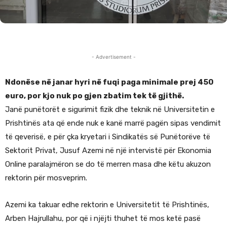
- Advertisement -
Ndonëse në janar hyri në fuqi paga minimale prej 450
euro, por kjo nuk po gjen zbatim tek të gjithë.
Janë punëtorët e sigurimit fizik dhe teknik në Universitetin e
Prishtinës ata që ende nuk e kanë marrë pagën sipas vendimit
të qeverisë, e për çka kryetari i Sindikatës së Punëtorëve të
Sektorit Privat, Jusuf Azemi në një intervistë për Ekonomia
Online paralajmëron se do të merren masa dhe këtu akuzon
rektorin për mosveprim.
Azemi ka takuar edhe rektorin e Universitetit të Prishtinës,
Arben Hajrullahu, por që i njëjti thuhet të mos ketë pasë