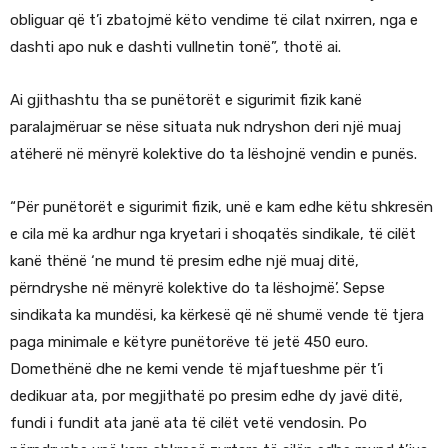
obliguar që t’i zbatojmë këto vendime të cilat nxirren, nga e
dashti apo nuk e dashti vullnetin tonë”, thotë ai.
Ai gjithashtu tha se punëtorët e sigurimit fizik kanë
paralajmëruar se nëse situata nuk ndryshon deri një muaj
atëherë në mënyrë kolektive do ta lëshojnë vendin e punës.
“Për punëtorët e sigurimit fizik, unë e kam edhe këtu shkresën
e cila më ka ardhur nga kryetari i shoqatës sindikale, të cilët
kanë thënë ‘ne mund të presim edhe një muaj ditë,
përndryshe në mënyrë kolektive do ta lëshojmë’. Sepse
sindikata ka mundësi, ka kërkesë që në shumë vende të tjera
paga minimale e këtyre punëtorëve të jetë 450 euro.
Domethënë dhe ne kemi vende të mjaftueshme për t’i
dedikuar ata, por megjithatë po presim edhe dy javë ditë,
fundi i fundit ata janë ata të cilët vetë vendosin. Po