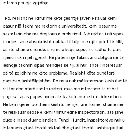
interes për një zgjidhje.
“Po, realisht ne lidhur me këtë çështje javën e kaluar kemi
pasur një takim me rektorin e universitetit, kemi pasur me
sekretarin dhe me drejtorin e prokurimit. Një rektor, i cili sipas
bindjes sime absolutisht nuk ka të bëjë me një epitet të tillë,
është shumë e rëndë, shumë e keqe sepse në radhë të parë
njeriu nuk i njeh gjërat. Ne patëm një takim, ai u obligua që ta
lëshojë takimin sipas mendjes së tij, ai nuk ishte i interesuar
që të zgjidhim ne këto probleme. Realisht këta punëtorë
paguhen jashtëligjshëm. Po mua nuk më intereson kush është
rektor dhe çfarë është rektori, mua më intereson të bëhet
pagesa sipas pagës minimale, ky këtë nuk është duke e bërë.
Ne kemi qenë, po themi kështu në një farë forme, shumë më
të relaksuar sepse e kemi thirrur edhe inspektoratin, ata janë
duke e inspektuar gjendjen. Fundi i fundit, inspektorëve nuk u
intereson çfarë thotë rektori dhe çfarë thotë i ashtuquajturi