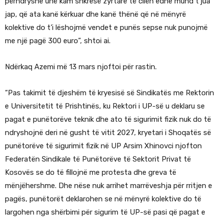
përndryshe unë kam shkresë zyrtare të cilën edhe mund t’jua
jap, që ata kanë kërkuar dhe kanë thënë që në mënyrë
kolektive do t’i lëshojmë vendet e punës sepse nuk punojmë
me një pagë 300 euro”, shtoi ai.
Ndërkaq Azemi më 13 mars njoftoi për rastin.
“Pas takimit të djeshëm të kryesisë së Sindikatës me Rektorin
e Universitetit të Prishtinës, ku Rektori i UP-së u deklaru se
pagat e punëtorëve teknik dhe ato të sigurimit fizik nuk do të
ndryshojnë deri në gusht të vitit 2027, kryetari i Shoqatës së
punëtorëve të sigurimit fizik në UP Arsim Xhinovci njofton
Federatën Sindikale të Punëtorëve të Sektorit Privat të
Kosovës se do të fillojnë me protesta dhe greva të
mënjëhershme. Dhe nëse nuk arrihet marrëveshja për rritjen e
pagës, punëtorët deklarohen se në mënyrë kolektive do të
largohen nga shërbimi për sigurim të UP-së pasi që pagat e