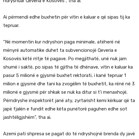
ndryshuar Qeveria e Kosovës”, tha ai.
Ai përmendi edhe buxhetin për vitin e kaluar e që sipas tij ka
tepruar.
“Në momentin kur ndryshon paga minimale, atëherë në
mënyrë automatike duhet ta subvencionojë Qeveria e
Kosovës këtë rritje të pagave. Po megjithatë, unë nuk jam
shumë i saktë, po sipas të gjitha të dhënave, vitin e kaluar ka
pasur 5 milionë e gjysmë buxhet rektorati, i kanë tepruar 1
milion e gjysmë dhe tani ka zvogëlim të buxhetit, ka rënë në 3
milionë e gjysmë për shkak se nuk ka ditur si t’i menaxhojë.
Përndryshe inspektorët janë aty, zyrtarisht kemi kërkuar që ta
japë fjalën e fundit edhe këta punëtorë paguhen edhe sot
jashtëligjshëm”, tha ai.
Azemi pati shpresa se pagat do të ndryshojnë brenda dy javë