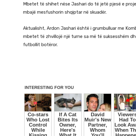
Mbetet të shihet nëse Jashari do të jetë pjesë e proje
mbajë mesfushorin shqiptar në skuadër.
Aktualisht, Ardon Jashari është i grumbulluar me Komb
mbetet të zhvillojë një turne sa më të suksesshëm dhe
futbollit botëror.