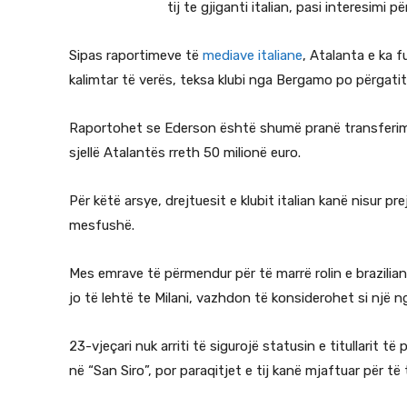
tij te gjiganti italian, pasi interesimi p
Sipas raportimeve të
mediave italiane
, Atalanta e ka f
kalimtar të verës, teksa klubi nga Bergamo po përgatit
Raportohet se Ederson është shumë pranë transferimi
sjellë Atalantës rreth 50 milionë euro.
Për këtë arsye, drejtuesit e klubit italian kanë nisur 
mesfushë.
Mes emrave të përmendur për të marrë rolin e brazilian
jo të lehtë te Milani, vazhdon të konsiderohet si një 
23-vjeçari nuk arriti të sigurojë statusin e titullarit 
në “San Siro”, por paraqitjet e tij kanë mjaftuar për t