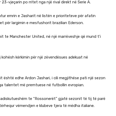
ër 23-vjeçarin po rritet nga një rival direkt në Serie A.
utur emrin e Jasharit në listën e prioriteteve për afatin
et për largimin e mesfushorit brazilian Ederson.
t te Manchester United, në një marrëveshje që mund t’i
prej kohësh kërkimin për një zëvendësues adekuat në
it është edhe Ardon Jashari, i cili megjithëse pati një sezon
nga talentet më premtuese në futbollin evropian.
të padiskutueshëm te “Rossonerët” gjatë sezonit të tij të parë
ë tërhequr vëmendjen e klubeve tjera të mëdha italiane.