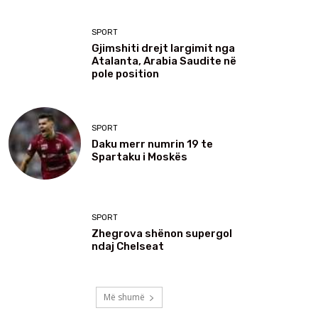
SPORT
Gjimshiti drejt largimit nga
Atalanta, Arabia Saudite në
pole position
SPORT
Daku merr numrin 19 te
Spartaku i Moskës
SPORT
Zhegrova shënon supergol
ndaj Chelseat
Më shumë