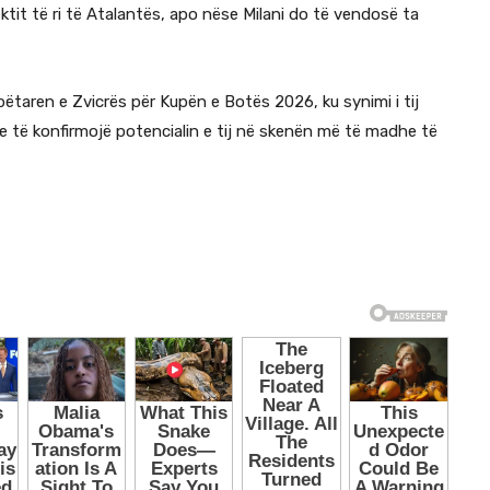
ktit të ri të Atalantës, apo nëse Milani do të vendosë ta
ëtaren e Zvicrës për Kupën e Botës 2026, ku synimi i tij
 të konfirmojë potencialin e tij në skenën më të madhe të