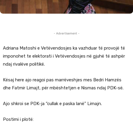
- Advertisement -
Adriana Matoshi e Vetëvendosjes ka vazhduar të provojë të
imponohet te elektorati i Vetëvendosjes në gjuhë të ashpër
ndaj rivalëve politikë.
Kësaj here ajo reagoi pas marrëveshjes mes Bedri Hamzës
dhe Fatmir Limajt, për mbështetjen e Nismas ndaj PDK-së.
Ajo shkroi se PDK-ja “cullak e paska lanë” Limajn.
Postimi i plotë: