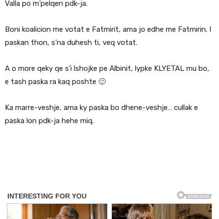
Valla po m’pelqen pdk-ja.
Boni koalicion me votat e Fatmirit, ama jo edhe me Fatmirin. I
paskan thon, s’na duhesh ti, veq votat.
A o more qeky qe s’i lshojke pe Albinit, lypke KLYETAL mu bo,
e tash paska ra kaq poshte 🙂
Ka marre-veshje, ama ky paska bo dhene-veshje… cullak e
paska lon pdk-ja hehe miq.