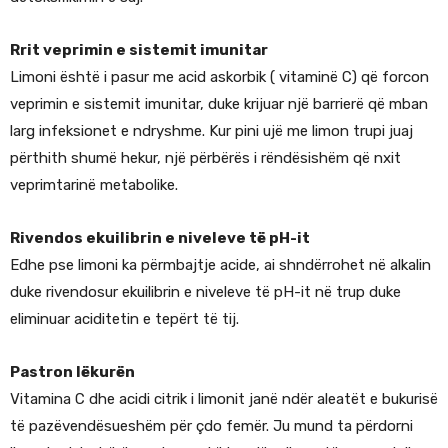
Rrit veprimin e sistemit imunitar
Limoni është i pasur me acid askorbik ( vitaminë C) që forcon
veprimin e sistemit imunitar, duke krijuar një barrierë që mban
larg infeksionet e ndryshme. Kur pini ujë me limon trupi juaj
përthith shumë hekur, një përbërës i rëndësishëm që nxit
veprimtarinë metabolike.
Rivendos ekuilibrin e niveleve të pH-it
Edhe pse limoni ka përmbajtje acide, ai shndërrohet në alkalin
duke rivendosur ekuilibrin e niveleve të pH-it në trup duke
eliminuar aciditetin e tepërt të tij.
Pastron lëkurën
Vitamina C dhe acidi citrik i limonit janë ndër aleatët e bukurisë
të pazëvendësueshëm për çdo femër. Ju mund ta përdorni