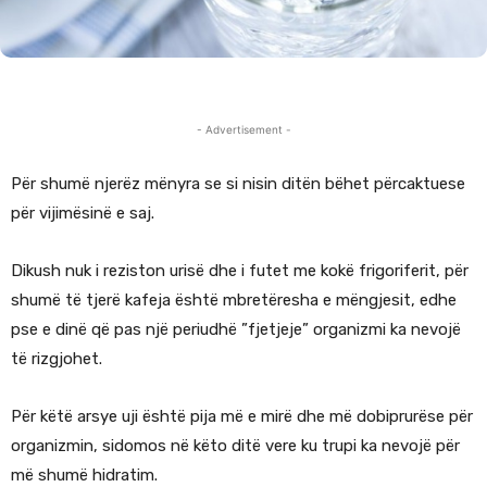
- Advertisement -
Për shumë njerëz mënyra se si nisin ditën bëhet përcaktuese
për vijimësinë e saj.
Dikush nuk i reziston urisë dhe i futet me kokë frigoriferit, për
shumë të tjerë kafeja është mbretëresha e mëngjesit, edhe
pse e dinë që pas një periudhë ”fjetjeje” organizmi ka nevojë
të rizgjohet.
Për këtë arsye uji është pija më e mirë dhe më dobiprurëse për
organizmin, sidomos në këto ditë vere ku trupi ka nevojë për
më shumë hidratim.