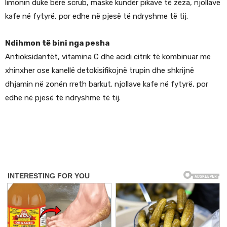
limonin duke bërë scrub, maskë kundër pikave të zeza, njollave
kafe në fytyrë, por edhe në pjesë të ndryshme të tij.
Ndihmon të bini nga pesha
Antioksidantët, vitamina C dhe acidi citrik të kombinuar me
xhinxher ose kanellë detokisifikojnë trupin dhe shkrijnë
dhjamin në zonën rreth barkut. njollave kafe në fytyrë, por
edhe në pjesë të ndryshme të tij.