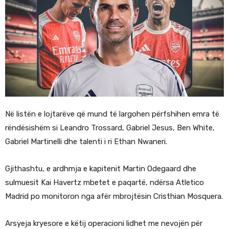
Në listën e lojtarëve që mund të largohen përfshihen emra të
rëndësishëm si Leandro Trossard, Gabriel Jesus, Ben White,
Gabriel Martinelli dhe talenti i ri Ethan Nwaneri.
Gjithashtu, e ardhmja e kapitenit Martin Odegaard dhe
sulmuesit Kai Havertz mbetet e paqartë, ndërsa Atletico
Madrid po monitoron nga afër mbrojtësin Cristhian Mosquera.
Arsyeja kryesore e këtij operacioni lidhet me nevojën për