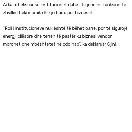
Ai ka ritheksuar se institucionet duhet të jenë në funksion të
zhvillimit ekonomik dhe jo barrë për bizneset.
“Roli i institucioneve nuk është të bëhet barrë, por të sigurojë
energji cilësore dhe terren të pastër ku biznesi vendor
mbrohet dhe mbështetet në çdo hap”, ka deklaruar Gjini.