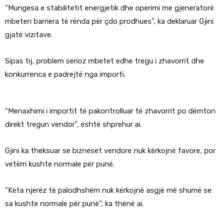
“Mungesa e stabilitetit energjetik dhe operimi me gjeneratorë
mbeten barriera të rënda për çdo prodhues”, ka deklaruar Gjini
gjatë vizitave.
Sipas tij, problem serioz mbetet edhe tregu i zhavorrit dhe
konkurrenca e padrejtë nga importi.
“Menaxhimi i importit të pakontrolluar të zhavorrit po dëmton
direkt tregun vendor”, është shprehur ai.
Gjini ka theksuar se bizneset vendore nuk kërkojnë favore, por
vetëm kushte normale për punë.
“Këta njerëz të palodhshëm nuk kërkojnë asgjë më shumë se
sa kushte normale për punë”, ka thënë ai.