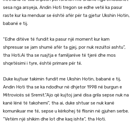
sesa nga arsyeja, Andin Hoti tregon se edhe vetë ka pasur
raste kur ka menduar se është afër për ta gjetur Ukshin Hotin,
babanë e tij.
“Edhe ditëve të fundit ka pasur një moment kur kam
shpresuar se jam shumë afër ta gjej, por nuk rezultoi ashtu”,
tha Hoti.Ai tha se ruajtja e familjarëve të tjerë dhe mos
shqetësimi i tyre, është primare për të.
Duke kujtuar takimin fundit me Ukshin Hotin, babanë e tij,
Andin Hoti tha se ka ndodhur në dhjetor 1998 në burgun e
Mitrovicës së Sremit.“Ajo që kujtoj janë disa grila sepse nuk na
kanë lënë të takohemi”, tha ai, duke shtuar se nuk kanë
komunikuar me të, sepse u kërkohej të flisnin në gjuhen serbe.
“Vetëm një shikim dhe lot dhe kaq ishte”, tha Hoti.