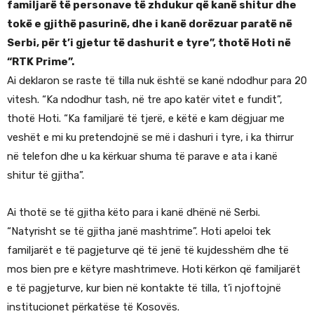
familjarë të personave të zhdukur që kanë shitur dhe
tokë e gjithë pasurinë, dhe i kanë dorëzuar paratë në
Serbi, për t’i gjetur të dashurit e tyre”, thotë Hoti në
“RTK Prime”.
Ai deklaron se raste të tilla nuk është se kanë ndodhur para 20
vitesh. “Ka ndodhur tash, në tre apo katër vitet e fundit”,
thotë Hoti. “Ka familjarë të tjerë, e këtë e kam dëgjuar me
veshët e mi ku pretendojnë se më i dashuri i tyre, i ka thirrur
në telefon dhe u ka kërkuar shuma të parave e ata i kanë
shitur të gjitha”.
Ai thotë se të gjitha këto para i kanë dhënë në Serbi.
“Natyrisht se të gjitha janë mashtrime”. Hoti apeloi tek
familjarët e të pagjeturve që të jenë të kujdesshëm dhe të
mos bien pre e këtyre mashtrimeve. Hoti kërkon që familjarët
e të pagjeturve, kur bien në kontakte të tilla, t’i njoftojnë
institucionet përkatëse të Kosovës.