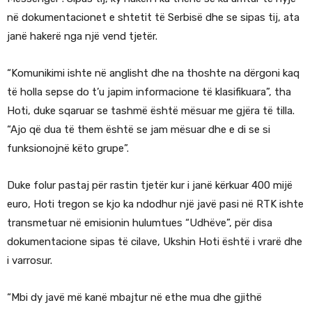
në dokumentacionet e shtetit të Serbisë dhe se sipas tij, ata
janë hakerë nga një vend tjetër.
“Komunikimi ishte në anglisht dhe na thoshte na dërgoni kaq
të holla sepse do t’u japim informacione të klasifikuara”, tha
Hoti, duke sqaruar se tashmë është mësuar me gjëra të tilla.
“Ajo që dua të them është se jam mësuar dhe e di se si
funksionojnë këto grupe”.
Duke folur pastaj për rastin tjetër kur i janë kërkuar 400 mijë
euro, Hoti tregon se kjo ka ndodhur një javë pasi në RTK ishte
transmetuar në emisionin hulumtues “Udhëve”, për disa
dokumentacione sipas të cilave, Ukshin Hoti është i vrarë dhe
i varrosur.
“Mbi dy javë më kanë mbajtur në ethe mua dhe gjithë