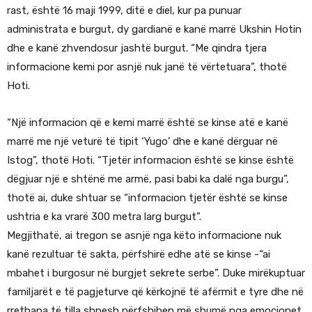
rast, është 16 maji 1999, ditë e diel, kur pa punuar
administrata e burgut, dy gardianë e kanë marrë Ukshin Hotin
dhe e kanë zhvendosur jashtë burgut. “Me qindra tjera
informacione kemi por asnjë nuk janë të vërtetuara”, thotë
Hoti.
“Një informacion që e kemi marrë është se kinse atë e kanë
marrë me një veturë të tipit ‘Yugo’ dhe e kanë dërguar në
Istog”, thotë Hoti. “Tjetër informacion është se kinse është
dëgjuar një e shtënë me armë, pasi babi ka dalë nga burgu”,
thotë ai, duke shtuar se “informacion tjetër është se kinse
ushtria e ka vrarë 300 metra larg burgut”.
Megjithatë, ai tregon se asnjë nga këto informacione nuk
kanë rezultuar të sakta, përfshirë edhe atë se kinse -“ai
mbahet i burgosur në burgjet sekrete serbe”. Duke mirëkuptuar
familjarët e të pagjeturve që kërkojnë të afërmit e tyre dhe në
rrethana të tilla shpesh përfshihen më shumë nga emocionet