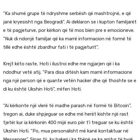
“Ka shumë grupe të ndryshme serbësh që mashtrojnë, e që
janë kryesisht nga Beogradi”. Ai deklaron se i kupton familjarët
e të pagjeturve, por kërkon që të mos bien pre e emocioneve.
“Nuk di ndonjë familjar që ka marrë informacion në formë të
tillë edhe është zbardhur fati i të pagjeturit”.
Krejt këto raste, Hoti i ilustroi edhe me ngjarjen që i ka
ndodhur vetë atij. “Para disa ditësh kam marrë informacione
nga një person që e quante vetën hacker dhe që thoshte se e
di ku është Ukshin Hoti”, rrëfen Hoti.
“Ai kërkonte një vlerë të madhe parash në formë të Bitcoin”,
tregon ai, duke shpjeguar se edhe më herët kishte një rast
tjetër kur ia kërkonin 400 mijë euro për t’i treguar se ku është
Ukshin Hoti. “Po, mua personalisht më kanë kontaktuar në
Messenger”. Sipas tij, ky hakeri i ka thënë se ka arritur të hyjë