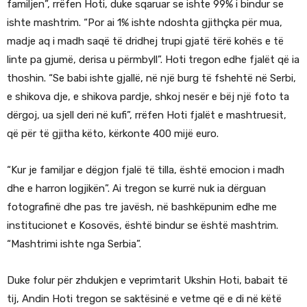
familjen”, rrëfen Hoti, duke sqaruar se ishte 99% i bindur se
ishte mashtrim. “Por ai 1% ishte ndoshta gjithçka për mua,
madje aq i madh saqë të dridhej trupi gjatë tërë kohës e të
linte pa gjumë, derisa u përmbyll”. Hoti tregon edhe fjalët që ia
thoshin. “Se babi ishte gjallë, në një burg të fshehtë në Serbi,
e shikova dje, e shikova pardje, shkoj nesër e bëj një foto ta
dërgoj, ua sjell deri në kufi”, rrëfen Hoti fjalët e mashtruesit,
që për të gjitha këto, kërkonte 400 mijë euro.
“Kur je familjar e dëgjon fjalë të tilla, është emocion i madh
dhe e harron logjikën”. Ai tregon se kurrë nuk ia dërguan
fotografinë dhe pas tre javësh, në bashkëpunim edhe me
institucionet e Kosovës, është bindur se është mashtrim.
“Mashtrimi ishte nga Serbia”.
Duke folur për zhdukjen e veprimtarit Ukshin Hoti, babait të
tij, Andin Hoti tregon se saktësinë e vetme që e di në këtë