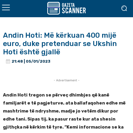
Andin Hoti: Më kërkuan 400 mijë
euro, duke pretenduar se Ukshin
Hoti është gjallë
21:48 | 05/01/2023
- Advertisement -
Andin Hoti tregon se përveç dhimbjes që kanë
familjarët e të pagjeturve, ata ballafaqohen edhe më
mashtrime të ndryshme, madje jo vetëm dikur por
edhe tani. Sipas tij, ka pasur raste kur ata shesin
gjithçka në kërkim të tyre. “Kemi informacione se ka