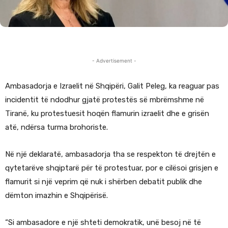
- Advertisement -
Ambasadorja e Izraelit në Shqipëri, Galit Peleg, ka reaguar pas
incidentit të ndodhur gjatë protestës së mbrëmshme në
Tiranë, ku protestuesit hoqën flamurin izraelit dhe e grisën
atë, ndërsa turma brohoriste.
Në një deklaratë, ambasadorja tha se respekton të drejtën e
qytetarëve shqiptarë për të protestuar, por e cilësoi grisjen e
flamurit si një veprim që nuk i shërben debatit publik dhe
dëmton imazhin e Shqipërisë.
“Si ambasadore e një shteti demokratik, unë besoj në të