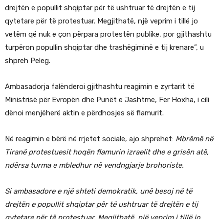
drejtën e popullit shqiptar për të ushtruar të drejtën e tij
qytetare për të protestuar. Megjithatë, një veprim i tillë jo
vetëm që nuk e çon përpara protestën publike, por gjithashtu
turpëron popullin shqiptar dhe trashëgiminë e tij krenare”, u
shpreh Peleg.
Ambasadorja falënderoi gjithashtu reagimin e zyrtarit të
Ministrisë për Evropën dhe Punët e Jashtme, Fer Hoxha, i cili
dënoi menjëherë aktin e përdhosjes së flamurit.
Në reagimin e bërë në rrjetet sociale, ajo shprehet:
Mbrëmë në
Tiranë protestuesit hoqën flamurin izraelit dhe e grisën atë,
ndërsa turma e mbledhur në vendngjarje brohoriste.
Si ambasadore e një shteti demokratik, unë besoj në të
drejtën e popullit shqiptar për të ushtruar të drejtën e tij
qytetare për të protestuar. Megjithatë, një veprim i tillë jo