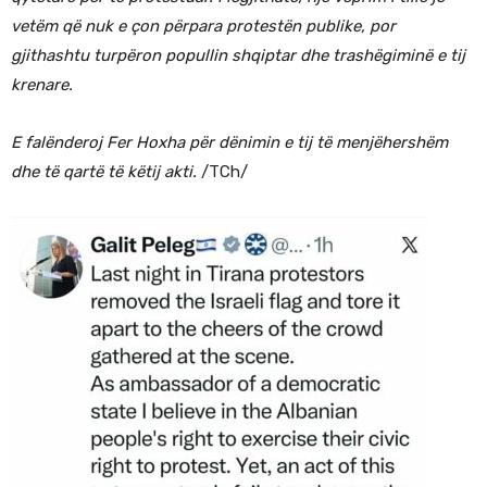
vetëm që nuk e çon përpara protestën publike, por
gjithashtu turpëron popullin shqiptar dhe trashëgiminë e tij
krenare.
E falënderoj Fer Hoxha për dënimin e tij të menjëhershëm
dhe të qartë të këtij akti.
/TCh/