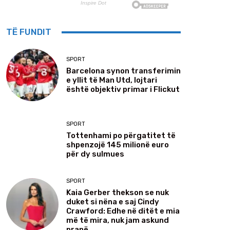
TË FUNDIT
SPORT
Barcelona synon transferimin
e yllit të Man Utd, lojtari
është objektiv primar i Flickut
SPORT
Tottenhami po përgatitet të
shpenzojë 145 milionë euro
për dy sulmues
SPORT
Kaia Gerber thekson se nuk
duket si nëna e saj Cindy
Crawford: Edhe në ditët e mia
më të mira, nuk jam askund
pranë...