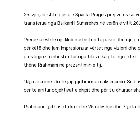
25-vjeçari ishte pjesë e Sparta Pragës prej verës së vi
transferua nga Ballkani i Suharekës në verën e vitit 20
“Venezia është një klub me histori të pasur dhe një p
për këtë dhe jam impresionuar vërtet nga vizioni dhe o
prestigjioz, i mbështetur nga tifozë kaq të ngrohtë e 
thënë Rrahmani në prezantimin e tij.
“Nga ana ime, do të jap gjithmonë maksimumin. Së ba
për të arritur objektivat e ekipit dhe për t’u dhuruar 
Rrahmani, gjithashtu ka edhe 25 ndeshje dhe 7 gola 