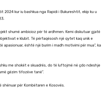
tit 2024 kur iu bashkua nga Rapidi i Bukureshtit, ekip ku u
23.
rojekt shumë ambicioz për të ardhmen. Kemi diskutuar gjatë
bjektivat e klubit. Të përfaqësosh një qytet kaq unik e
të apasionuar, është një burim i madh motivimi për mua”, ka
shku me shokët e skuadrës, do të luftojmë në çdo ndeshje
shumë gëzim tifozëve tanë”.
të shënuar për Kombëtaren e Kosovës.