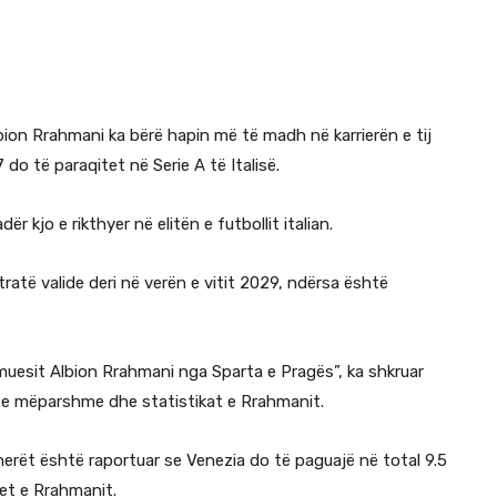
ion Rrahmani ka bërë hapin më të madh në karrierën e tij
 do të paraqitet në Serie A të Italisë.
 kjo e rikthyer në elitën e futbollit italian.
ratë valide deri në verën e vitit 2029, ndërsa është
muesit Albion Rrahmani nga Sparta e Pragës”, ka shkruar
bet e mëparshme dhe statistikat e Rrahmanit.
herët është raportuar se Venezia do të paguajë në total 9.5
et e Rrahmanit.