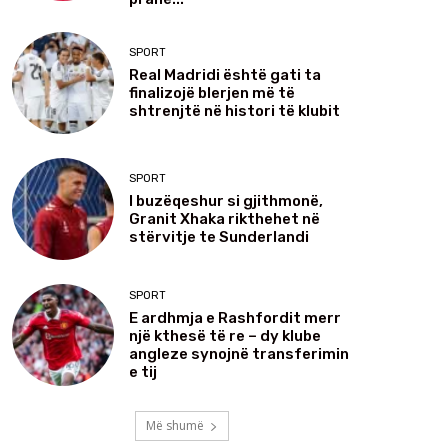
SPORT
Real Madridi është gati ta
finalizojë blerjen më të
shtrenjtë në histori të klubit
SPORT
I buzëqeshur si gjithmonë,
Granit Xhaka rikthehet në
stërvitje te Sunderlandi
SPORT
E ardhmja e Rashfordit merr
një kthesë të re – dy klube
angleze synojnë transferimin
e tij
Më shumë