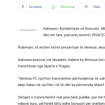
Facebook
WhatsApp
Viber
Sulmuesi i Kombëtares së Kosovës, Alb
- Advertisement -
deri më tani, pasi prej sezonit 2026/27
Rrahmani, të enjten është prezantuar te Venezia, skuadër
Sulmuesi kosovar me skuadrën italiane ka firmosur kont
transferuar nga Sparta e Pragës.
“Venezia FC njofton transferimin përfundimtar të sul
ekipi italian në njoftim, në të cilin ka përmendur klu
Detajet e trannsferimit nuk janë bërë publike, por më 
milionë euro, përfshirë këtu edhe bonuset për shërbim