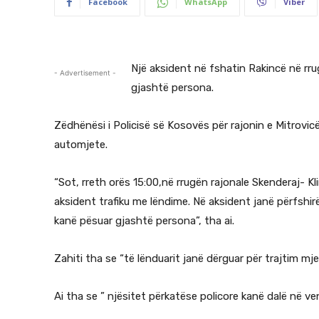
Facebook
WhatsApp
Viber
Një aksident në fshatin Rakincë në rru
- Advertisement -
gjashtë persona.
Zëdhënësi i Policisë së Kosovës për rajonin e Mitrovic
automjete.
“Sot, rreth orës 15:00,në rrugën rajonale Skenderaj- K
aksident trafiku me lëndime. Në aksident janë përfshir
kanë pësuar gjashtë persona”, tha ai.
Zahiti tha se “të lënduarit janë dërguar për trajtim mje
Ai tha se ” njësitet përkatëse policore kanë dalë në ve