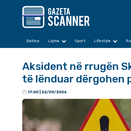
Ballina
Lajme
Sport
Lifestyle
Ro
Aksident në rrugën Sk
të lënduar dërgohen p
17:00 | 22/03/2026