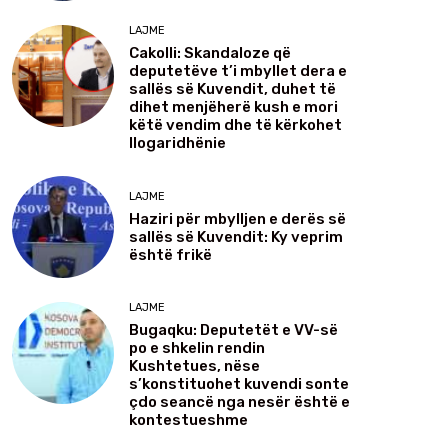
LAJME
Cakolli: Skandaloze që
deputetëve t’i mbyllet dera e
sallës së Kuvendit, duhet të
dihet menjëherë kush e mori
këtë vendim dhe të kërkohet
llogaridhënie
LAJME
Haziri për mbylljen e derës së
sallës së Kuvendit: Ky veprim
është frikë
LAJME
Bugaqku: Deputetët e VV-së
po e shkelin rendin
Kushtetues, nëse
s’konstituohet kuvendi sonte
çdo seancë nga nesër është e
kontestueshme