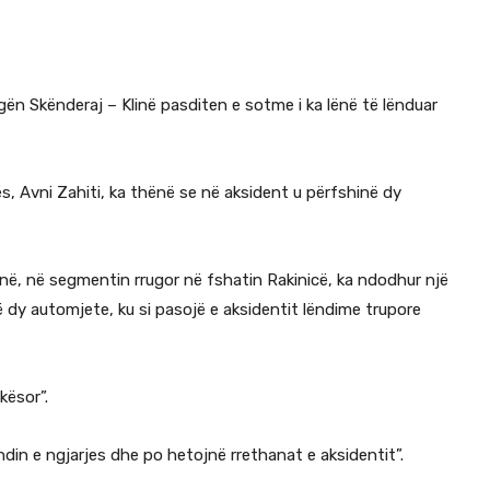
gën Skënderaj – Klinë pasditen e sotme i ka lënë të lënduar
ës, Avni Zahiti, ka thënë se në aksident u përfshinë dy
linë, në segmentin rrugor në fshatin Rakinicë, ka ndodhur një
ë dy automjete, ku si pasojë e aksidentit lëndime trupore
kësor”.
ndin e ngjarjes dhe po hetojnë rrethanat e aksidentit”.