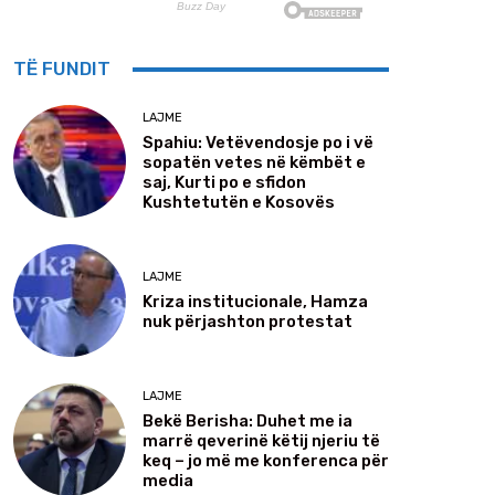
TË FUNDIT
LAJME
Spahiu: Vetëvendosje po i vë
sopatën vetes në këmbët e
saj, Kurti po e sfidon
Kushtetutën e Kosovës
LAJME
Kriza institucionale, Hamza
nuk përjashton protestat
LAJME
Bekë Berisha: Duhet me ia
marrë qeverinë këtij njeriu të
keq – jo më me konferenca për
media