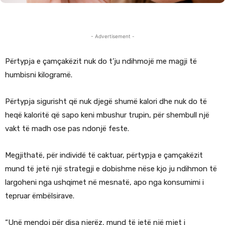
- Advertisement -
Përtypja e çamçakëzit nuk do t’ju ndihmojë me magji të
humbisni kilogramë.
Përtypja sigurisht që nuk djegë shumë kalori dhe nuk do të
heqë kaloritë që sapo keni mbushur trupin, për shembull një
vakt të madh ose pas ndonjë feste.
Megjithatë, për individë të caktuar, përtypja e çamçakëzit
mund të jetë një strategji e dobishme nëse kjo ju ndihmon të
largoheni nga ushqimet në mesnatë, apo nga konsumimi i
tepruar ëmbëlsirave.
“Unë mendoj për disa njerëz, mund të jetë një mjet i