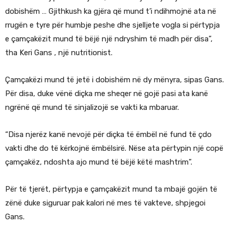
dobishëm … Gjithkush ka gjëra që mund t’i ndihmojnë ata në
rrugën e tyre për humbje peshe dhe sjelljete vogla si përtypja
e çamçakëzit mund të bëjë një ndryshim të madh për disa”,
tha Keri Gans , një nutritionist.
Çamçakëzi mund të jetë i dobishëm në dy mënyra, sipas Gans.
Për disa, duke vënë diçka me sheqer në gojë pasi ata kanë
ngrënë që mund të sinjalizojë se vakti ka mbaruar.
“Disa njerëz kanë nevojë për diçka të ëmbël në fund të çdo
vakti dhe do të kërkojnë ëmbëlsirë. Nëse ata përtypin një copë
çamçakëz, ndoshta ajo mund të bëjë këtë mashtrim”.
Për të tjerët, përtypja e çamçakëzit mund ta mbajë gojën të
zënë duke siguruar pak kalori në mes të vakteve, shpjegoi
Gans.