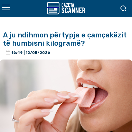
A ju ndihmon përtypja e çamçakëzit
të humbisni kilogramë?
16:49 | 12/05/2026