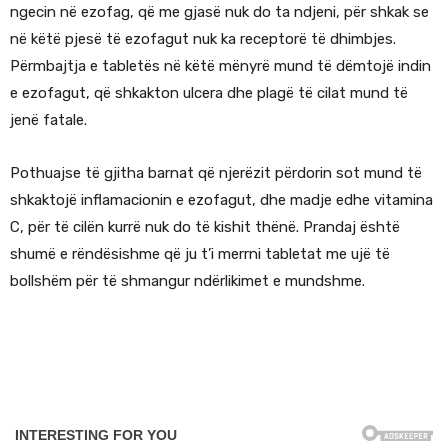
ngecin në ezofag, që me gjasë nuk do ta ndjeni, për shkak se
në këtë pjesë të ezofagut nuk ka receptorë të dhimbjes.
Përmbajtja e tabletës në këtë mënyrë mund të dëmtojë indin
e ezofagut, që shkakton ulcera dhe plagë të cilat mund të
jenë fatale.
Pothuajse të gjitha barnat që njerëzit përdorin sot mund të
shkaktojë inflamacionin e ezofagut, dhe madje edhe vitamina
C, për të cilën kurrë nuk do të kishit thënë. Prandaj është
shumë e rëndësishme që ju t’i merrni tabletat me ujë të
bollshëm për të shmangur ndërlikimet e mundshme.