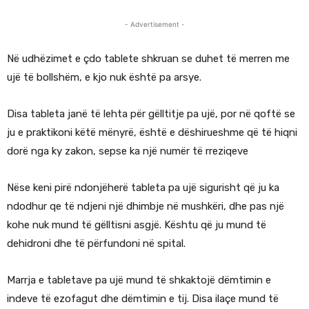
- Advertisement -
Në udhëzimet e çdo tablete shkruan se duhet të merren me
ujë të bollshëm, e kjo nuk është pa arsye.
Disa tableta janë të lehta për gëlltitje pa ujë, por në qoftë se
ju e praktikoni këtë mënyrë, është e dëshirueshme që të hiqni
dorë nga ky zakon, sepse ka një numër të rreziqeve
Nëse keni pirë ndonjëherë tableta pa ujë sigurisht që ju ka
ndodhur qe të ndjeni një dhimbje në mushkëri, dhe pas një
kohe nuk mund të gëlltisni asgjë. Kështu që ju mund të
dehidroni dhe të përfundoni në spital.
Marrja e tabletave pa ujë mund të shkaktojë dëmtimin e
indeve të ezofagut dhe dëmtimin e tij. Disa ilaçe mund të