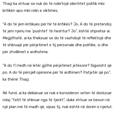
Thaçi ka shtuar se nuk do të ndërtojë identitet politik mbi
kritikën apo mbi rolin e viktimës.
“A do të jem kritikues për hir të kritikës? Jo. A do të pretendoj
të jem njeriu me ‘pushtet’ të heshtur? Jo”, është shprehur ai.
Megjithatë, ai ka theksuar se do të vazhdojë të reflektojë dhe
të shkruajë për përjetimet e tij personale dhe politike, si dhe
për zhvillimet e ardhshme.
“A do t’i hedh në letër gjithë përjetimet jetësore? Sigurisht që
po. A do të përcjell opinione për të ardhmen? Patjetër që po”,
ka thënë Thaçi.
Në fund, ai ka deklaruar se nuk e konsideron veten të dorëzuar
ndaj “fatit të shkruar nga të tjerët”, duke shtuar se beson në
një plan më të madh që, sipas tij, nuk është në dorën e njeriut.