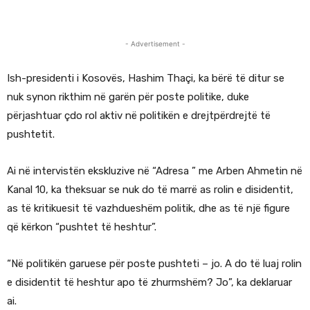
- Advertisement -
Ish-presidenti i Kosovës, Hashim Thaçi, ka bërë të ditur se
nuk synon rikthim në garën për poste politike, duke
përjashtuar çdo rol aktiv në politikën e drejtpërdrejtë të
pushtetit.
Ai në intervistën ekskluzive në “Adresa ” me Arben Ahmetin në
Kanal 10, ka theksuar se nuk do të marrë as rolin e disidentit,
as të kritikuesit të vazhdueshëm politik, dhe as të një figure
që kërkon “pushtet të heshtur”.
“Në politikën garuese për poste pushteti – jo. A do të luaj rolin
e disidentit të heshtur apo të zhurmshëm? Jo”, ka deklaruar
ai.