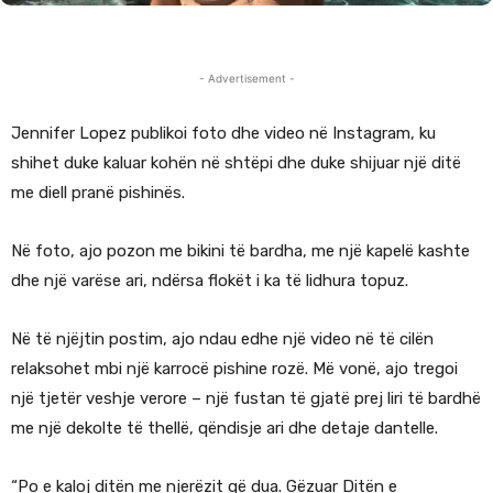
- Advertisement -
Jennifer Lopez publikoi foto dhe video në Instagram, ku
shihet duke kaluar kohën në shtëpi dhe duke shijuar një ditë
me diell pranë pishinës.
Në foto, ajo pozon me bikini të bardha, me një kapelë kashte
dhe një varëse ari, ndërsa flokët i ka të lidhura topuz.
Në të njëjtin postim, ajo ndau edhe një video në të cilën
relaksohet mbi një karrocë pishine rozë. Më vonë, ajo tregoi
një tjetër veshje verore – një fustan të gjatë prej liri të bardhë
me një dekolte të thellë, qëndisje ari dhe detaje dantelle.
“Po e kaloj ditën me njerëzit që dua. Gëzuar Ditën e