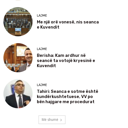
LAJME
Me një orë vonesë, nis seanca
e Kuvendit
LAJME
Berisha: Kam ardhur në
seancë ta votojë kryesinë e
Kuvendit
LAJME
Tahiri: Seanca e sotme është
kundërkushtetuese, VV po
bën hajgare me procedurat
Më shumë