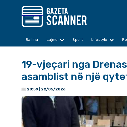
Ballina
Lajme
Sport
Lifestyle
Ro
19-vjeçari nga Drenasi
asamblist në një qyte
20:59 | 22/05/2026