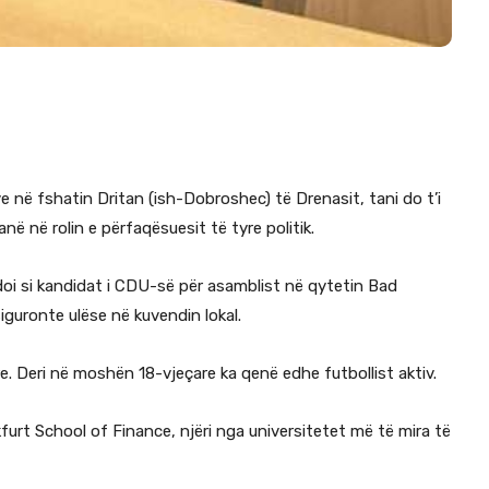
tëve në fshatin Dritan (ish-Dobroshec) të Drenasit, tani do t’i
në në rolin e përfaqësuesit të tyre politik.
idoi si kandidat i CDU-së për asamblist në qytetin Bad
iguronte ulëse në kuvendin lokal.
e. Deri në moshën 18-vjeçare ka qenë edhe futbollist aktiv.
nkfurt School of Finance, njëri nga universitetet më të mira të