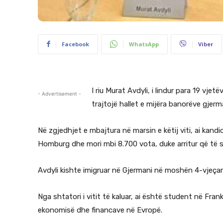
Facebook
WhatsApp
Viber
I riu Murat Avdyli, i lindur para 19 vje
- Advertisement -
trajtojë hallet e mijëra banorëve gjerma
Në zgjedhjet e mbajtura në marsin e këtij viti, ai kand
Homburg dhe mori mbi 8.700 vota, duke arritur që të s
Avdyli kishte imigruar në Gjermani në moshën 4-vjeçar
Nga shtatori i vitit të kaluar, ai është student në Fra
ekonomisë dhe financave në Evropë.