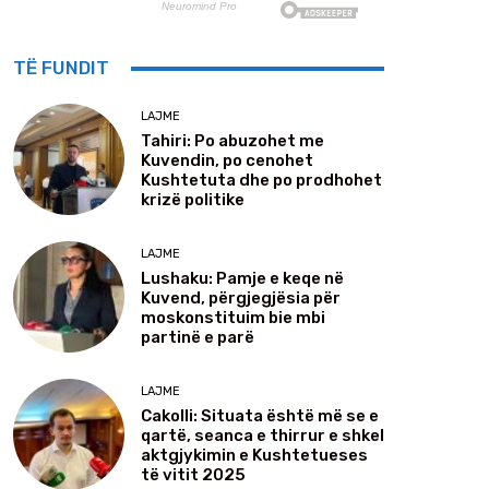
TË FUNDIT
LAJME
Tahiri: Po abuzohet me
Kuvendin, po cenohet
Kushtetuta dhe po prodhohet
krizë politike
LAJME
Lushaku: Pamje e keqe në
Kuvend, përgjegjësia për
moskonstituim bie mbi
partinë e parë
LAJME
Cakolli: Situata është më se e
qartë, seanca e thirrur e shkel
aktgjykimin e Kushtetueses
të vitit 2025