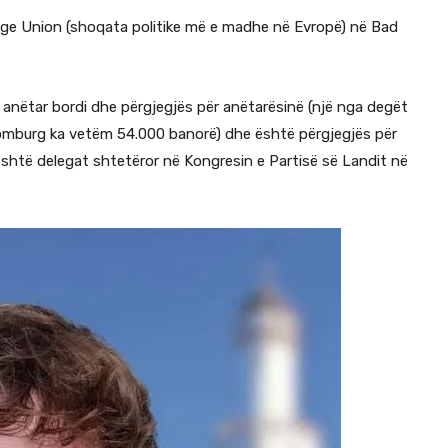
unge Union (shoqata politike më e madhe në Evropë) në Bad
 anëtar bordi dhe përgjegjës për anëtarësinë (një nga degët
omburg ka vetëm 54.000 banorë) dhe është përgjegjës për
është delegat shtetëror në Kongresin e Partisë së Landit në