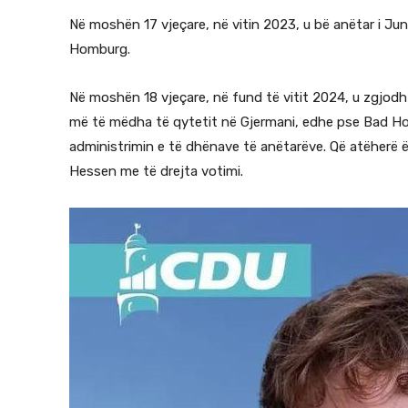
Në moshën 17 vjeçare, në vitin 2023, u bë anëtar i J
Homburg.
Në moshën 18 vjeçare, në fund të vitit 2024, u zgjodh
më të mëdha të qytetit në Gjermani, edhe pse Bad H
administrimin e të dhënave të anëtarëve. Që atëherë 
Hessen me të drejta votimi.