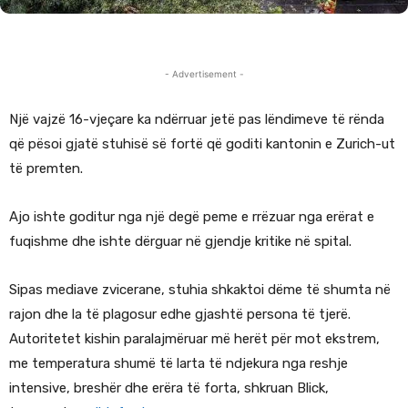
- Advertisement -
Një vajzë 16-vjeçare ka ndërruar jetë pas lëndimeve të rënda
që pësoi gjatë stuhisë së fortë që goditi kantonin e Zurich-ut
të premten.
Ajo ishte goditur nga një degë peme e rrëzuar nga erërat e
fuqishme dhe ishte dërguar në gjendje kritike në spital.
Sipas mediave zvicerane, stuhia shkaktoi dëme të shumta në
rajon dhe la të plagosur edhe gjashtë persona të tjerë.
Autoritetet kishin paralajmëruar më herët për mot ekstrem,
me temperatura shumë të larta të ndjekura nga reshje
intensive, breshër dhe erëra të forta, shkruan Blick,