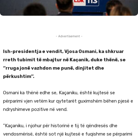
- Advertisement -
Ish-presidentja e vendit, Vjosa Osmani, ka shkruar
rreth tubimit të mbajtur në Kaçanik, duke thënë, se
‘’rruga jonë vazhdon me punë, dinjitet dhe
përkushtim’’.
Osmani ka thënë edhe se, Kaçaniku, është kujtesë se
përparimi vjen vetëm kur qytetarët guximshëm bëhen pjesë e
ndryshimeve pozitive në vend.
”Kaçaniku, i njohur për historinë e tij të qëndresës dhe
vendosmërisë, është sot një kujtesë e fuqishme se përparimi