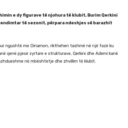
himin e dy figurave të njohura të klubit, Burim Qerkini
endimtar të sezonit, përpara ndeshjes së barazhit
idhur ngushtë me Dinamon, rikthehen tashmë në një fazë ku
anë qenë pjesë zyrtare e strukturave, Qerkini dhe Ademi kanë
azhdueshme në mbështetje dhe zhvillim të klubit.