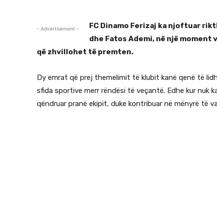
FC Dinamo Ferizaj ka njoftuar rikt
- Advertisement -
dhe Fatos Ademi, në një moment v
që zhvillohet të premten.
Dy emrat që prej themelimit të klubit kanë qenë të l
sfida sportive merr rëndësi të veçantë. Edhe kur nuk k
qëndruar pranë ekipit, duke kontribuar në mënyrë të v