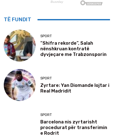
TË FUNDIT
SPORT
“Shifra rekorde”, Salah
nënshkruan kontratë
dyvjeçare me Trabzonsporin
SPORT
Zyrtare: Yan Diomande lojtar i
Real Madridit
SPORT
Barcelona nis zyrtarisht
procedurat për transferimin
e Rodrit