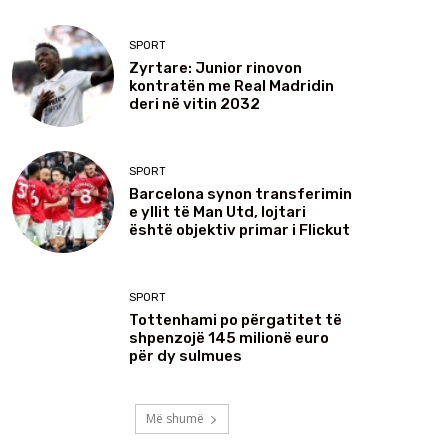
SPORT
Zyrtare: Junior rinovon
kontratën me Real Madridin
deri në vitin 2032
SPORT
Barcelona synon transferimin
e yllit të Man Utd, lojtari
është objektiv primar i Flickut
SPORT
Tottenhami po përgatitet të
shpenzojë 145 milionë euro
për dy sulmues
Më shumë