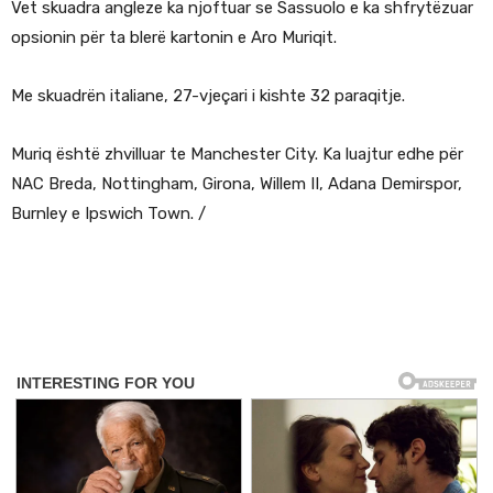
Vet skuadra angleze ka njoftuar se Sassuolo e ka shfrytëzuar
opsionin për ta blerë kartonin e Aro Muriqit.
Me skuadrën italiane, 27-vjeçari i kishte 32 paraqitje.
Muriq është zhvilluar te Manchester City. Ka luajtur edhe për
NAC Breda, Nottingham, Girona, Willem II, Adana Demirspor,
Burnley e Ipswich Town. /