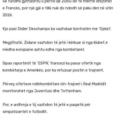
Së fundmi gjithashtu u përfol që Zizou do të merrte drejtimin
e Francës, por një gjë e tillë nuk do ndodh së paku deri në vitin
2026.
Kjo pasi Didier Deschamps ka vazhduar kontratën me ‘Gjelat’.
Megjithatë, Zidane vazhdon të jetë i kërkuar si nga klubet e
mëdha evropiane ashtu edhe nga kombëtaret.
Sipas raportimit të ‘ESPN’, francezi ka pasur ofertë nga
kombëtarja e Amerikës, por ka refuzuar postin e trajnerit.
Përveç ofertave ndërkombëtare ish-trajneri i Real Madridit
monitorohet nga Juventusi dhe Tottenham.
Por, e ardhmja e tij vazhdon të jetë e paqartë për
simpatizantët e futbollit.