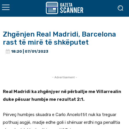
Zhgënjen Real Madridi, Barcelona
rast të mirë të shkëputet
18:20 | 07/01/2023
- Advertisement -
Real Madridi ka zhgënjyer në përballje me Villarrealin
duke pësuar humbje me rezultat 2:1.
Përveç humbjes skuadra e Carlo Ancelottit nuk ka treguar
pothuaj asgjë, madje edhe goli i shënuar erdhi nga penalltia