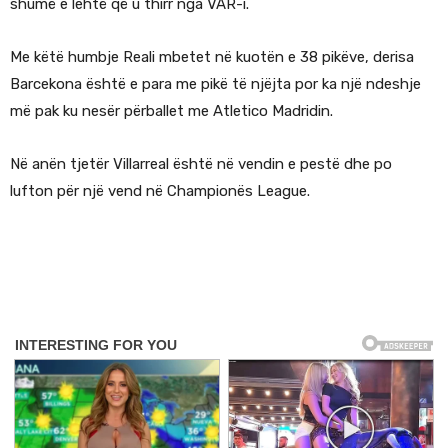
shumë e lehtë që u thirr nga VAR-i.
Me këtë humbje Reali mbetet në kuotën e 38 pikëve, derisa
Barcekona është e para me pikë të njëjta por ka një ndeshje
më pak ku nesër përballet me Atletico Madridin.
Në anën tjetër Villarreal është në vendin e pestë dhe po
lufton për një vend në Championës League.