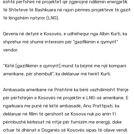
është përfshirë në projektet që zgjerojnë ndikimin energjetik
të Shteteve të Bashkuara në rajon përmes projekteve të gazit
të lëngshëm natyror (LNG).
Qeveria në detyrë e Kosovës, e udhëhequr nga Albin Kurti, ka
shprehur më shumë interesim për “gazifikimin e qymyrit”
vendor.
“Këtë [gazifikimin e qymyrit] mund ta bëjmë me një kompani
amerikane, për shembull”, ka deklaruar më herët Kurti.
Ambasada amerikane në Prishtinë ka bërë vazhdimisht thirrje
për përfshirjen e Kosovës në projektin e LNG-së amerikane. E
ngarkuara me punë në këtë ambasadë, Anu Prattipati, ka
deklaruar në fillim të qershorit se Kosova nuk po arrin t’i
përmbushë kërkesat në rritje për furnizim me energji, duke
cituar të dhënat e Doganës së Kosovës sipas të cilave vendi