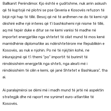
Ballkanit Perëndimor. Kjo është e çuditshme, nuk arrin askush
që të kuptojë në plotni se pse Qeveria e Kosovës refuzon të
bëjë një hap të tillë. Besoj që në të ardhmen ne do të kemi një
dëshirë edhe një interes që t’i bashkohemi një nisme të tillë,
aq më tepër duke e ditur se ne kemi varësi të madhe në
importet energjetike nga shtetet të cilat mund të mos kenë
marrëdhënie diplomatike as ndërshtetërore me Republikën e
Kosovës, as nuk e njohin. Po në të njëjtën kohë, ne
inkurajojmë që t’i themi “po” importit të burimit të
rëndësishëm energjetik nga shteti, nga aleati më i
rëndësishëm të cilin e kemi, që janë Shtetet e Bashkuara”, tha
ai.
Ai paralajmëroi se dëmi më i madh mund të jetë në aspektin
strategjik dhe në raport me synimet euro-atlantike të
Kosovës.