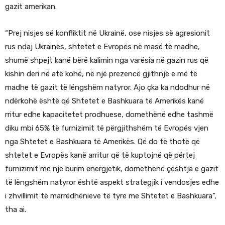
gazit amerikan.
“Prej nisjes së konfliktit në Ukrainë, ose nisjes së agresionit
rus ndaj Ukrainës, shtetet e Evropës në masë të madhe,
shumë shpejt kanë bërë kalimin nga varësia në gazin rus që
kishin deri në atë kohë, në një prezencë gjithnjë e më të
madhe të gazit të lëngshëm natyror. Ajo çka ka ndodhur në
ndërkohë është që Shtetet e Bashkuara të Amerikës kanë
rritur edhe kapacitetet prodhuese, domethënë edhe tashmë
diku mbi 65% të furnizimit të përgjithshëm të Evropës vjen
nga Shtetet e Bashkuara të Amerikës. Që do të thotë që
shtetet e Evropës kanë arritur që të kuptojnë që përtej
furnizimit me një burim energjetik, domethënë çështja e gazit
të lëngshëm natyror është aspekt strategjik i vendosjes edhe
i zhvillimit të marrëdhënieve të tyre me Shtetet e Bashkuara”,
tha ai.