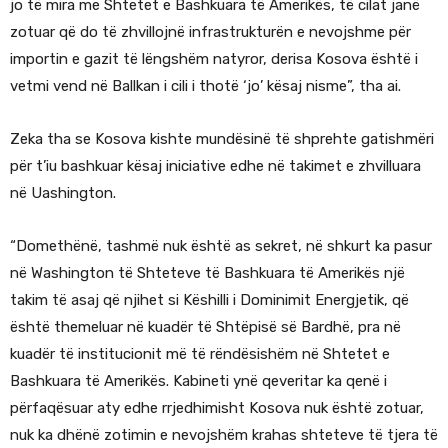
jo të mira me Shtetet e Bashkuara të Amerikës, të cilat janë
zotuar që do të zhvillojnë infrastrukturën e nevojshme për
importin e gazit të lëngshëm natyror, derisa Kosova është i
vetmi vend në Ballkan i cili i thotë ‘jo’ kësaj nisme”, tha ai.
Zeka tha se Kosova kishte mundësinë të shprehte gatishmëri
për t’iu bashkuar kësaj iniciative edhe në takimet e zhvilluara
në Uashington.
“Domethënë, tashmë nuk është as sekret, në shkurt ka pasur
në Washington të Shteteve të Bashkuara të Amerikës një
takim të asaj që njihet si Këshilli i Dominimit Energjetik, që
është themeluar në kuadër të Shtëpisë së Bardhë, pra në
kuadër të institucionit më të rëndësishëm në Shtetet e
Bashkuara të Amerikës. Kabineti ynë qeveritar ka qenë i
përfaqësuar aty edhe rrjedhimisht Kosova nuk është zotuar,
nuk ka dhënë zotimin e nevojshëm krahas shteteve të tjera të