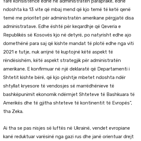
farë konsistence edhe në administratën paraprake, edhe
ndoshta ka 13 vite që mbaj mend që kjo temë të ketë qenë
temë me prioritet për administratën amerikane përgjatë disa
administratave. Edhe është për keqardhje që Qeveria e
Republikës së Kosovës kjo në detyrë, po natyrisht edhe ajo
domethënë para saj që kishte mandat të plotë edhe nga viti
2021 e tutje, nuk arrijnë të kuptojnë këtë aspekt të
rëndësishëm, këtë aspekt strategjik për administratën
amerikane. E konfirmuar në një deklaratë që Departamenti i
Shtetit kishte bërë, që kjo çështje mbetet ndoshta ndër
shtyllat kryesore të vendosjes së marrëdhënieve të
bashkëpunimit ekonomik ndërmjet Shteteve të Bashkuara të
Amerikës dhe të gjitha shteteve të kontinentit të Evropës”,
tha Zeka.
Ai tha se pas nisjes së luftës në Ukrainë, vendet evropiane
kanë reduktuar varësinë nga gazi rus dhe janë orientuar drejt