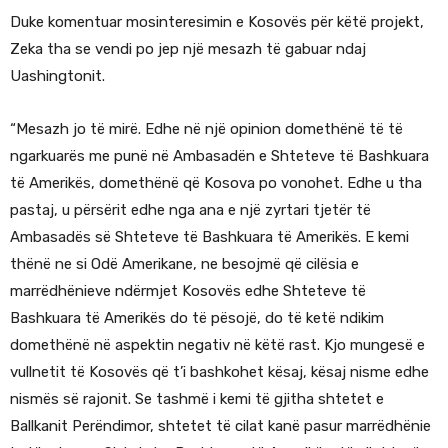
Duke komentuar mosinteresimin e Kosovës për këtë projekt,
Zeka tha se vendi po jep një mesazh të gabuar ndaj
Uashingtonit.
“Mesazh jo të mirë. Edhe në një opinion domethënë të të
ngarkuarës me punë në Ambasadën e Shteteve të Bashkuara
të Amerikës, domethënë që Kosova po vonohet. Edhe u tha
pastaj, u përsërit edhe nga ana e një zyrtari tjetër të
Ambasadës së Shteteve të Bashkuara të Amerikës. E kemi
thënë ne si Odë Amerikane, ne besojmë që cilësia e
marrëdhënieve ndërmjet Kosovës edhe Shteteve të
Bashkuara të Amerikës do të pësojë, do të ketë ndikim
domethënë në aspektin negativ në këtë rast. Kjo mungesë e
vullnetit të Kosovës që t’i bashkohet kësaj, kësaj nisme edhe
nismës së rajonit. Se tashmë i kemi të gjitha shtetet e
Ballkanit Perëndimor, shtetet të cilat kanë pasur marrëdhënie