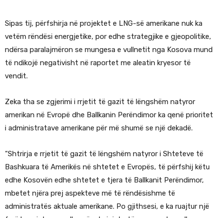
Sipas tij, përfshirja në projektet e LNG-së amerikane nuk ka
vetëm rëndësi energjetike, por edhe strategjike e gjeopolitike,
ndërsa paralajmëron se mungesa e vullnetit nga Kosova mund
të ndikojë negativisht në raportet me aleatin kryesor të
vendit.
Zeka tha se zgjerimi i rrjetit të gazit të lëngshëm natyror
amerikan në Evropë dhe Ballkanin Perëndimor ka qenë prioritet
i administratave amerikane për më shumë se një dekadë.
“Shtrirja e rrjetit të gazit të lëngshëm natyror i Shteteve të
Bashkuara të Amerikës në shtetet e Evropës, të përfshij këtu
edhe Kosovën edhe shtetet e tjera të Ballkanit Perëndimor,
mbetet njëra prej aspekteve më të rëndësishme të
administratës aktuale amerikane. Po gjithsesi, e ka ruajtur një