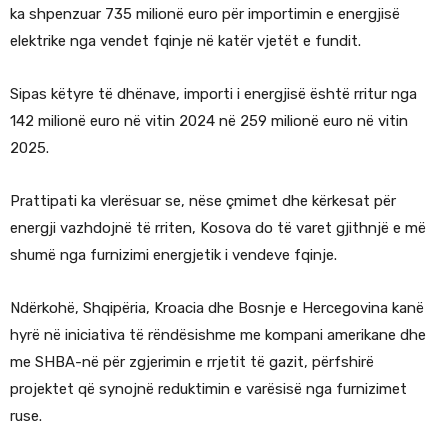
ka shpenzuar 735 milionë euro për importimin e energjisë
elektrike nga vendet fqinje në katër vjetët e fundit.
Sipas këtyre të dhënave, importi i energjisë është rritur nga
142 milionë euro në vitin 2024 në 259 milionë euro në vitin
2025.
Prattipati ka vlerësuar se, nëse çmimet dhe kërkesat për
energji vazhdojnë të rriten, Kosova do të varet gjithnjë e më
shumë nga furnizimi energjetik i vendeve fqinje.
Ndërkohë, Shqipëria, Kroacia dhe Bosnje e Hercegovina kanë
hyrë në iniciativa të rëndësishme me kompani amerikane dhe
me SHBA-në për zgjerimin e rrjetit të gazit, përfshirë
projektet që synojnë reduktimin e varësisë nga furnizimet
ruse.