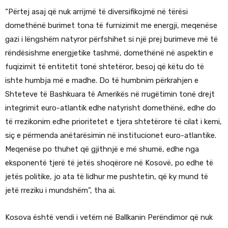
“Përtej asaj që nuk arrijmë të diversifikojmë në tërësi
domethënë burimet tona të furnizimit me energji, meqenëse
gazi i lëngshëm natyror përfshihet si një prej burimeve më të
rëndësishme energjetike tashmë, domethënë në aspektin e
fuqizimit të entitetit tonë shtetëror, besoj që këtu do të
ishte humbja më e madhe. Do të humbnim përkrahjen e
Shteteve të Bashkuara të Amerikës në rrugëtimin tonë drejt
integrimit euro-atlantik edhe natyrisht domethënë, edhe do
të rrezikonim edhe prioritetet e tjera shtetërore të cilat i kemi,
siç e përmenda anëtarësimin në institucionet euro-atlantike.
Meqenëse po thuhet që gjithnjë e më shumë, edhe nga
eksponentë tjerë të jetës shoqërore në Kosovë, po edhe të
jetës politike, jo ata të lidhur me pushtetin, që ky mund të
jetë rreziku i mundshëm”, tha ai.
Kosova është vendi i vetëm në Ballkanin Perëndimor që nuk