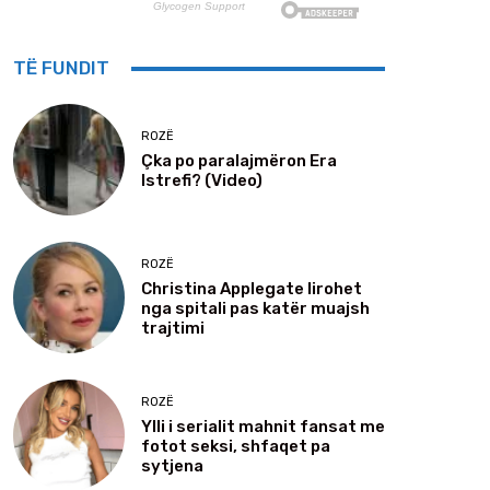
TË FUNDIT
ROZË
Çka po paralajmëron Era
Istrefi? (Video)
ROZË
Christina Applegate lirohet
nga spitali pas katër muajsh
trajtimi
ROZË
Ylli i serialit mahnit fansat me
fotot seksi, shfaqet pa
sytjena