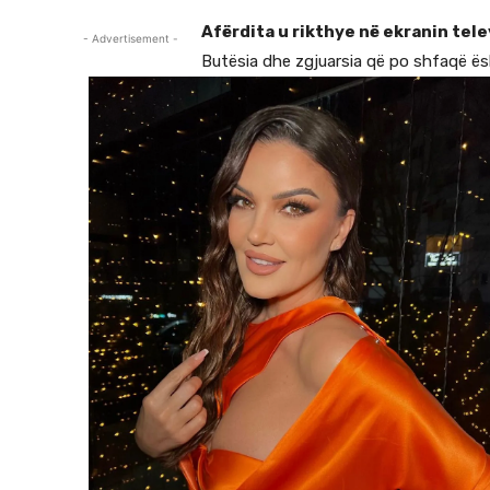
Afërdita u rikthye në ekranin tele
- Advertisement -
Butësia dhe zgjuarsia që po shfaqë ës