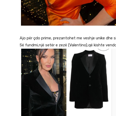
Ajo për çdo prime, prezantohet me veshje unike dhe s
Së fundmi,një setër e zezë (Valentino),që kishte vend