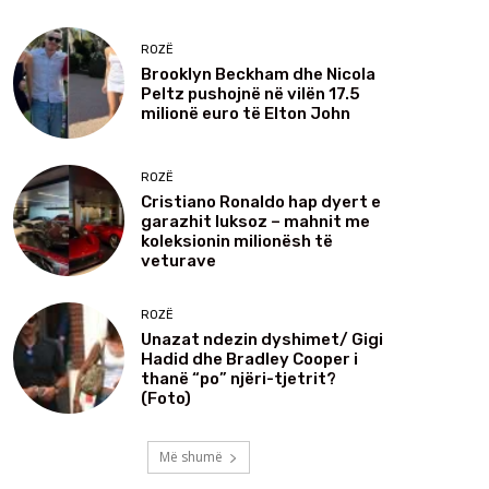
ROZË
Brooklyn Beckham dhe Nicola
Peltz pushojnë në vilën 17.5
milionë euro të Elton John
ROZË
Cristiano Ronaldo hap dyert e
garazhit luksoz – mahnit me
koleksionin milionësh të
veturave
ROZË
Unazat ndezin dyshimet/ Gigi
Hadid dhe Bradley Cooper i
thanë “po” njëri-tjetrit?
(Foto)
Më shumë