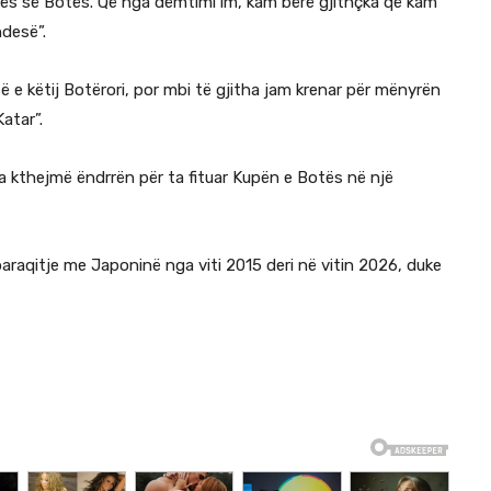
pës së Botës. Që nga dëmtimi im, kam bërë gjithçka që kam
ndesë”.
ë e këtij Botërori, por mbi të gjitha jam krenar për mënyrën
atar”.
 ta kthejmë ëndrrën për ta fituar Kupën e Botës në një
paraqitje me Japoninë nga viti 2015 deri në vitin 2026, duke