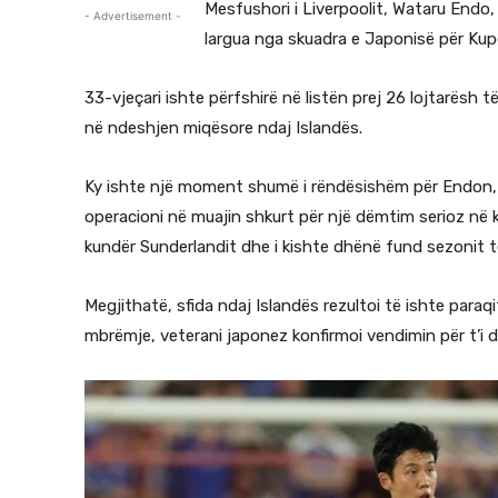
Mesfushori i Liverpoolit, Wataru Endo, 
- Advertisement -
largua nga skuadra e Japonisë për Kupë
33-vjeçari ishte përfshirë në listën prej 26 lojtarësh 
në ndeshjen miqësore ndaj Islandës.
Ky ishte një moment shumë i rëndësishëm për Endon, i 
operacioni në muajin shkurt për një dëmtim serioz në 
kundër Sunderlandit dhe i kishte dhënë fund sezonit të
Megjithatë, sfida ndaj Islandës rezultoi të ishte paraqi
mbrëmje, veterani japonez konfirmoi vendimin për t’i 