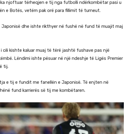
ka njoftuar tërheqjen e tij nga futbolli ndërkombëtar pasi u
n e Botës, vetëm pak orë para fillimit të turneut.
të Japonisë dhe ishte rikthyer në fushë në fund të muajit maj
cili kishte kaluar muaj të tërë jashtë fushave pas një
këmbë. Lëndimi ishte pësuar në një ndeshje të Ligës Premier
 tij.
tja e tij e fundit me fanellën e Japonisë. Të enjten në
dhënë fund karrierës së tij me kombëtaren.