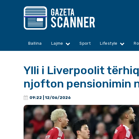
Ballina
Lajme
Sport
Lifestyle
Ro
Ylli i Liverpoolit tërh
njofton pensionimin 
09:22 | 12/06/2026