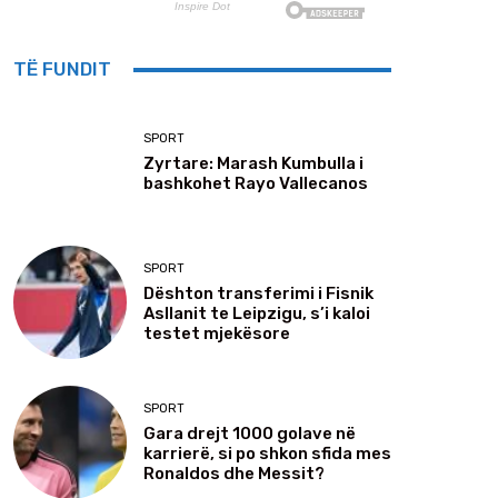
TË FUNDIT
SPORT
Zyrtare: Marash Kumbulla i
bashkohet Rayo Vallecanos
SPORT
Dështon transferimi i Fisnik
Asllanit te Leipzigu, s’i kaloi
testet mjekësore
SPORT
Gara drejt 1000 golave në
karrierë, si po shkon sfida mes
Ronaldos dhe Messit?