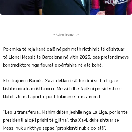
- Advertisement -
Polemika të reja kanë dalë në pah rreth rikthimit të dështuar
të Lionel Messit te Barcelona në vitin 2023, pas pretendimeve
kontradiktore nga figurat e përfshira në atë kohë.
Ish-trajneri i Barçës, Xavi, deklaroi së fundmi se La Liga e
kishte miratuar rikthimin e Messit dhe fajësoi presidentin e
klubit, Joan Laporta, për bllokimin e transferimit.
“Leo u transferua… kishim dritën jeshile nga La Liga, por ishte
presidenti ai që i prishi të gjitha”, tha Xavi, duke shtuar se
Messi nuk u rikthye sepse “presidenti nuk e do atë”.