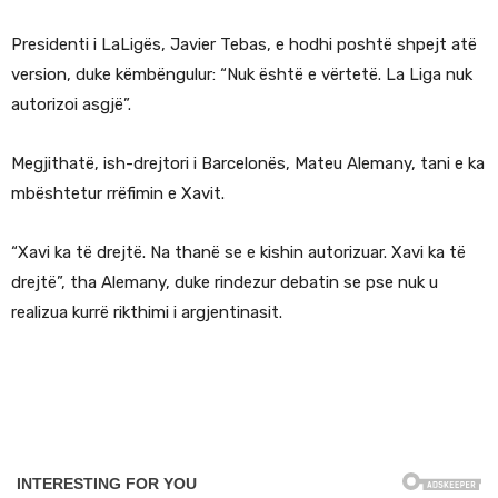
Presidenti i LaLigës, Javier Tebas, e hodhi poshtë shpejt atë
version, duke këmbëngulur: “Nuk është e vërtetë. La Liga nuk
autorizoi asgjë”.
Megjithatë, ish-drejtori i Barcelonës, Mateu Alemany, tani e ka
mbështetur rrëfimin e Xavit.
“Xavi ka të drejtë. Na thanë se e kishin autorizuar. Xavi ka të
drejtë”, tha Alemany, duke rindezur debatin se pse nuk u
realizua kurrë rikthimi i argjentinasit.