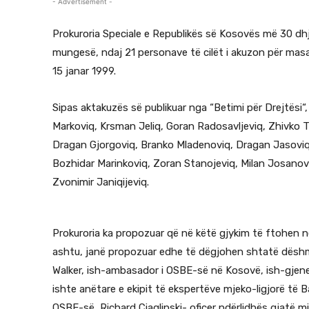
- Advertisement -
Prokuroria Speciale e Republikës së Kosovës më 30 dh
mungesë, ndaj 21 personave të cilët i akuzon për masa
15 janar 1999.
Sipas aktakuzës së publikuar nga “Betimi për Drejtësi“
Markoviq, Krsman Jeliq, Goran Radosavljeviq, Zhivko Tr
Dragan Gjorgoviq, Branko Mladenoviq, Dragan Jasoviq
Bozhidar Marinkoviq, Zoran Stanojeviq, Milan Josanov
Zvonimir Janiqijeviq.
Prokuroria ka propozuar që në këtë gjykim të ftohen 
ashtu, janë propozuar edhe të dëgjohen shtatë dëshmi
Walker, ish-ambasador i OSBE-së në Kosovë, ish-gjener
ishte anëtare e ekipit të ekspertëve mjeko-ligjorë të 
OSBE-së, Richard Ciaglinski- oficer ndërlidhës gjatë m