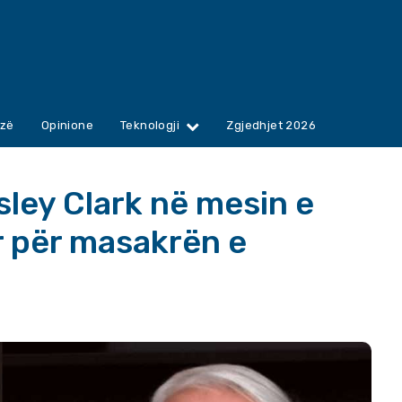
zë
Opinione
Teknologji
Zgjedhjet 2026
sley Clark në mesin e
r për masakrën e