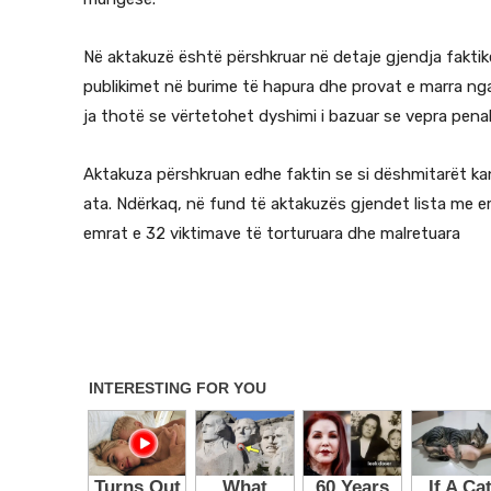
Në aktakuzë është përshkruar në detaje gjendja fakti
publikimet në burime të hapura dhe provat e marra ng
ja thotë se vërtetohet dyshimi i bazuar se vepra penale
Aktakuza përshkruan edhe faktin se si dëshmitarët kan
ata. Ndërkaq, në fund të aktakuzës gjendet lista me em
emrat e 32 viktimave të torturuara dhe malretuara