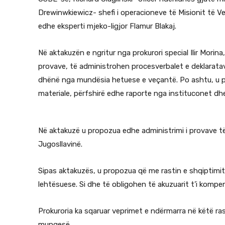
Drewinwkiewicz- shefi i operacioneve të Misionit të V
edhe eksperti mjeko-ligjor Flamur Blakaj.
Në aktakuzën e ngritur nga prokurori special Ilir Mori
provave, të administrohen procesverbalet e deklaratav
dhënë nga mundësia hetuese e veçantë. Po ashtu, u pr
materiale, përfshirë edhe raporte nga instituconet d
Në aktakuzë u propozua edhe administrimi i provave t
Jugosllavinë.
Sipas aktakuzës, u propozua që me rastin e shqiptimi
lehtësuese. Si dhe të obligohen të akuzuarit t’i kompe
Prokuroria ka sqaruar veprimet e ndërmarra në këtë ras
mungesë.