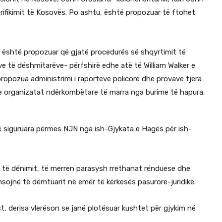
erifikimit të Kosovës. Po ashtu, është propozuar të ftohet
na, është propozuar që gjatë procedurës së shqyrtimit të
e të dëshmitarëve- përfshirë edhe atë të William Walker e
opozua administrimi i raporteve policore dhe provave tjera
he organizatat ndërkombëtare të marra nga burime të hapura.
ë siguruara përmes NJN nga ish-Gjykata e Hagës për ish-
t të dënimit, të merren parasysh rrethanat rënduese dhe
nsojnë të dëmtuarit në emër të kërkesës pasurore-juridike.
t, derisa vlerëson se janë plotësuar kushtet për gjykim në