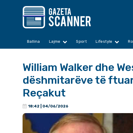
Ballina
Lajme
Sport
Lifestyle
Ro
William Walker dhe We
dëshmitarëve të ftua
Reçakut
18:42 | 04/06/2026