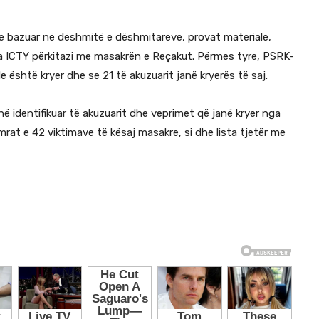
ke bazuar në dëshmitë e dëshmitarëve, provat materiale,
a ICTY përkitazi me masakrën e Reçakut. Përmes tyre, PSRK-
 është kryer dhe se 21 të akuzuarit janë kryerës të saj.
ë identifikuar të akuzuarit dhe veprimet që janë kryer nga
rat e 42 viktimave të kësaj masakre, si dhe lista tjetër me