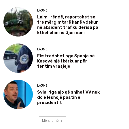
LAJME
Lajm i rëndë, raportohet se
tre mërgimtarë kanë vdekur
në aksident trafiku derisa po
kthehehin në Gjermani
LAJME
Ekstradohet nga Spanja në
Kosovë një i kërkuar për
tentim vrasjeje
LAJME
Syla: Nga ajo që shihet VV nuk
do e lëshojë postin e
presidentit
Më shumë