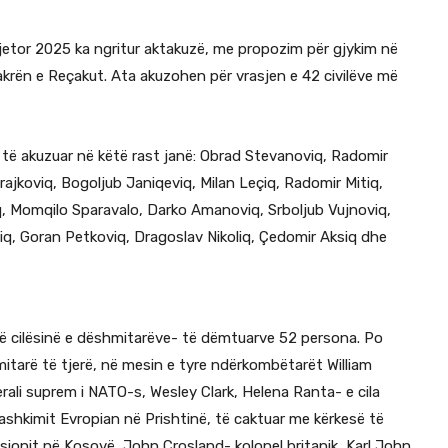
jetor 2025 ka ngritur aktakuzë, me propozim për gjykim në
krën e Reçakut. Ata akuzohen për vrasjen e 42 civilëve më
, të akuzuar në këtë rast janë: Obrad Stevanoviq, Radomir
ajkoviq, Bogoljub Janiqeviq, Milan Leçiq, Radomir Mitiq,
, Momqilo Sparavalo, Darko Amanoviq, Srboljub Vujnoviq,
iq, Goran Petkoviq, Dragoslav Nikoliq, Çedomir Aksiq dhe
në cilësinë e dëshmitarëve- të dëmtuarve 52 persona. Po
tarë të tjerë, në mesin e tyre ndërkombëtarët William
ali suprem i NATO-s, Wesley Clark, Helena Ranta- e cila
Bashkimit Evropian në Prishtinë, të caktuar me kërkesë të
isionit në Kosovë, John Crosland- kolonel britanik, Karl John