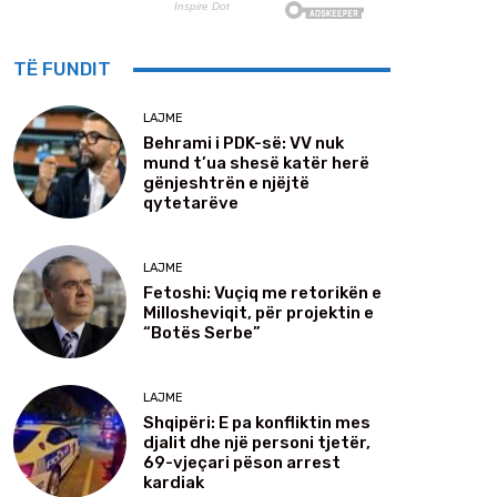
TË FUNDIT
LAJME
Behrami i PDK-së: VV nuk
mund t’ua shesë katër herë
gënjeshtrën e njëjtë
qytetarëve
LAJME
Fetoshi: Vuçiq me retorikën e
Millosheviqit, për projektin e
“Botës Serbe”
LAJME
Shqipëri: E pa konfliktin mes
djalit dhe një personi tjetër,
69-vjeçari pëson arrest
kardiak