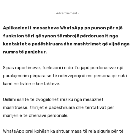
- Advertisement -
Aplikacioni i mesazheve WhatsApp po punon për një
funksion të ri që synon të mbrojë përdoruesit nga
kontaktet e padëshiruara dhe mashtrimet që vijnë nga
numra të panjohur.
Sipas raportimeve, funksioni i ri do t’u japë përdoruesve një
paralajmërim përpara se të ndërveprojnë me persona që nuk i
kanë në listën e kontakteve.
Qëllimi është të zvogëlohet rreziku nga mesazhet
mashtruese, thirrjet e padëshiruara dhe tentativat për
marrjen e të dhënave personale.
WhatsApp prej kohësh ka shtuar masa të reja sigurie për të