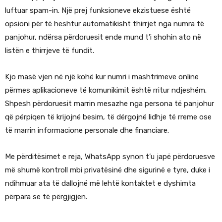
luftuar spam-in. Një prej funksioneve ekzistuese është
opsioni për të heshtur automatikisht thirrjet nga numra të
panjohur, ndërsa përdoruesit ende mund t’i shohin ato në
listën e thirrjeve të fundit.
Kjo masë vjen në një kohë kur numri i mashtrimeve online
përmes aplikacioneve të komunikimit është rritur ndjeshëm.
Shpesh përdoruesit marrin mesazhe nga persona të panjohur
që përpiqen të krijojnë besim, të dërgojnë lidhje të rreme ose
të marrin informacione personale dhe financiare.
Me përditësimet e reja, WhatsApp synon t’u japë përdoruesve
më shumë kontroll mbi privatësinë dhe sigurinë e tyre, duke i
ndihmuar ata të dallojnë më lehtë kontaktet e dyshimta
përpara se të përgjigjen.