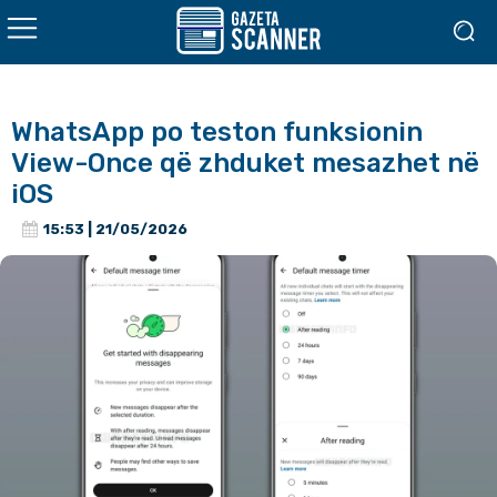
WhatsApp po teston funksionin
View-Once që zhduket mesazhet në
iOS
15:53 | 21/05/2026