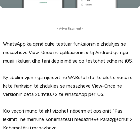
- Advertisement -
WhatsApp ka qenë duke testuar funksionin e zhdukjes së
mesazheve View-Once në aplikacionin e tij Android që nga
muaji i kaluar, dhe tani dëgjojmë se po testohet edhe në iOS.
Ky zbulim vjen nga njerëzit në WABetaInfo, të cilët e vunë re
këtë funksion të zhdukjes së mesazheve View-Once në
versionin beta 26.19.10.72 të WhatsApp për iOS.
Kjo veçori mund të aktivizohet nëpërmjet opsionit “Pas
leximit” në menunë Kohëmatësi i mesazheve Parazgjedhur >
Kohëmatësi i mesazheve.