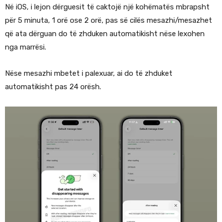
Në iOS, i lejon dërguesit të caktojë një kohëmatës mbrapsht
për 5 minuta, 1 orë ose 2 orë, pas së cilës mesazhi/mesazhet
që ata dërguan do të zhduken automatikisht nëse lexohen
nga marrësi.
Nëse mesazhi mbetet i palexuar, ai do të zhduket
automatikisht pas 24 orësh.