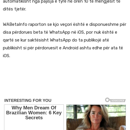
automatikisht nga pajisja e tyre në orën 10 të mëngjesit të
ditës tjetër.
WABetaInfo raporton se kjo veçori është e disponueshme për
disa përdorues beta të WhatsApp në iOS, por nuk është e
qartë se kur saktësisht WhatsApp do ta publikojë atë
publikisht si për përdoruesit e Android ashtu edhe për ata të
iOS.