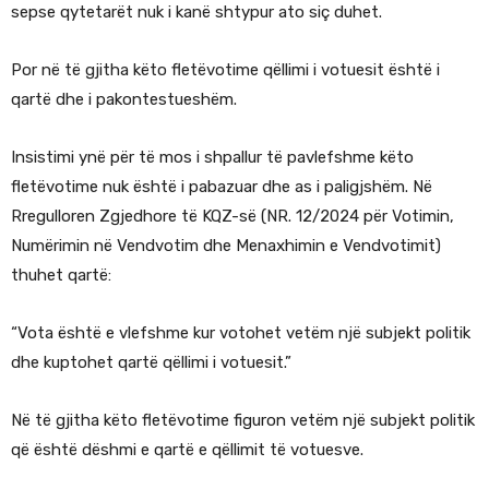
sepse qytetarët nuk i kanë shtypur ato siç duhet.
Por në të gjitha këto fletëvotime qëllimi i votuesit është i
qartë dhe i pakontestueshëm.
Insistimi ynë për të mos i shpallur të pavlefshme këto
fletëvotime nuk është i pabazuar dhe as i paligjshëm. Në
Rregulloren Zgjedhore të KQZ-së (NR. 12/2024 për Votimin,
Numërimin në Vendvotim dhe Menaxhimin e Vendvotimit)
thuhet qartë:
“Vota është e vlefshme kur votohet vetëm një subjekt politik
dhe kuptohet qartë qëllimi i votuesit.”
Në të gjitha këto fletëvotime figuron vetëm një subjekt politik
që është dëshmi e qartë e qëllimit të votuesve.