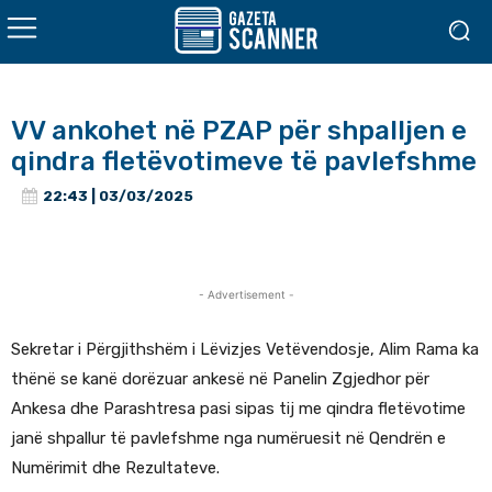
VV ankohet në PZAP për shpalljen e
qindra fletëvotimeve të pavlefshme
22:43 | 03/03/2025
- Advertisement -
Sekretar i Përgjithshëm i Lëvizjes Vetëvendosje, Alim Rama ka
thënë se kanë dorëzuar ankesë në Panelin Zgjedhor për
Ankesa dhe Parashtresa pasi sipas tij me qindra fletëvotime
janë shpallur të pavlefshme nga numëruesit në Qendrën e
Numërimit dhe Rezultateve.