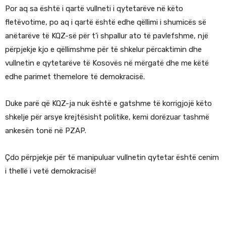
Por aq sa është i qartë vullneti i qytetarëve në këto
fletëvotime, po aq i qartë është edhe qëllimi i shumicës së
anëtarëve të KQZ-së për t’i shpallur ato të pavlefshme, një
përpjekje kjo e qëllimshme për të shkelur përcaktimin dhe
vullnetin e qytetarëve të Kosovës në mërgatë dhe me këtë
edhe parimet themelore të demokracisë.
Duke parë që KQZ-ja nuk është e gatshme të korrigjojë këto
shkelje për arsye krejtësisht politike, kemi dorëzuar tashmë
ankesën tonë në PZAP.
Çdo përpjekje për të manipuluar vullnetin qytetar është cenim
i thellë i vetë demokracisë!