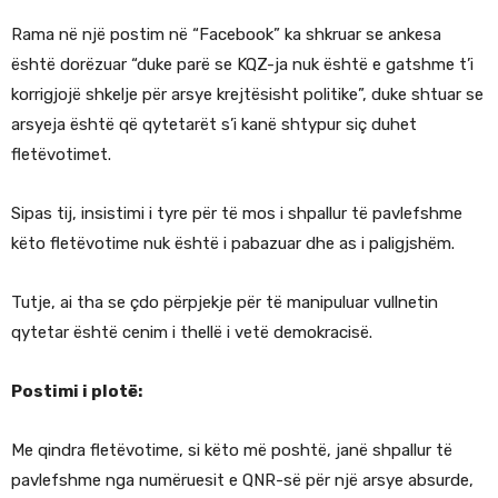
Rama në një postim në “Facebook” ka shkruar se ankesa
është dorëzuar “duke parë se KQZ-ja nuk është e gatshme t’i
korrigjojë shkelje për arsye krejtësisht politike”, duke shtuar se
arsyeja është që qytetarët s’i kanë shtypur siç duhet
fletëvotimet.
Sipas tij, insistimi i tyre për të mos i shpallur të pavlefshme
këto fletëvotime nuk është i pabazuar dhe as i paligjshëm.
Tutje, ai tha se çdo përpjekje për të manipuluar vullnetin
qytetar është cenim i thellë i vetë demokracisë.
Postimi i plotë:
Me qindra fletëvotime, si këto më poshtë, janë shpallur të
pavlefshme nga numëruesit e QNR-së për një arsye absurde,