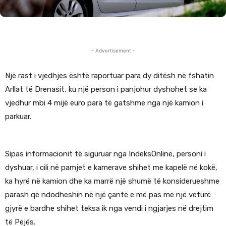
- Advertisement -
Një rast i vjedhjes është raportuar para dy ditësh në fshatin
Arllat të Drenasit, ku një person i panjohur dyshohet se ka
vjedhur mbi 4 mijë euro para të gatshme nga një kamion i
parkuar.
Sipas informacionit të siguruar nga IndeksOnline, personi i
dyshuar, i cili në pamjet e kamerave shihet me kapelë në kokë,
ka hyrë në kamion dhe ka marrë një shumë të konsiderueshme
parash që ndodheshin në një çantë e më pas me një veturë
gjyrë e bardhe shihet teksa ik nga vendi i ngjarjes në drejtim
të Pejës.