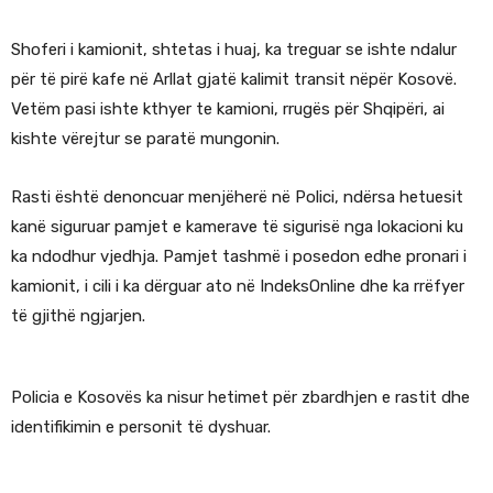
Shoferi i kamionit, shtetas i huaj, ka treguar se ishte ndalur
për të pirë kafe në Arllat gjatë kalimit transit nëpër Kosovë.
Vetëm pasi ishte kthyer te kamioni, rrugës për Shqipëri, ai
kishte vërejtur se paratë mungonin.
Rasti është denoncuar menjëherë në Polici, ndërsa hetuesit
kanë siguruar pamjet e kamerave të sigurisë nga lokacioni ku
ka ndodhur vjedhja. Pamjet tashmë i posedon edhe pronari i
kamionit, i cili i ka dërguar ato në IndeksOnline dhe ka rrëfyer
të gjithë ngjarjen.
Policia e Kosovës ka nisur hetimet për zbardhjen e rastit dhe
identifikimin e personit të dyshuar.