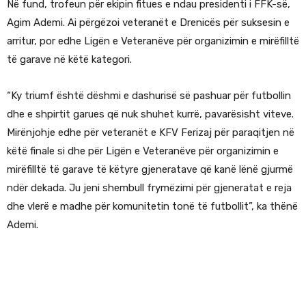
Në fund, trofeun për ekipin fitues e ndau presidenti i FFK-së,
Agim Ademi. Ai përgëzoi veteranët e Drenicës për suksesin e
arritur, por edhe Ligën e Veteranëve për organizimin e mirëfilltë
të garave në këtë kategori.
“Ky triumf është dëshmi e dashurisë së pashuar për futbollin
dhe e shpirtit garues që nuk shuhet kurrë, pavarësisht viteve.
Mirënjohje edhe për veteranët e KFV Ferizaj për paraqitjen në
këtë finale si dhe për Ligën e Veteranëve për organizimin e
mirëfilltë të garave të këtyre gjeneratave që kanë lënë gjurmë
ndër dekada. Ju jeni shembull frymëzimi për gjeneratat e reja
dhe vlerë e madhe për komunitetin tonë të futbollit”, ka thënë
Ademi.