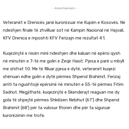
- Advertisement -
Veteranët e Drenicës janë kurorëzuar me Kupën e Kosovës. Në
ndeshjen finale të zhvilluar sot në Kampin Nacional në Hajvali,
KFV Drenica e mposhti KFV Ferizajn me rezultat 4:1.
Kuqezinjtë e nisën mirë ndeshjen dhe kaluan në epërsi qysh
në minutën e 7-të me golin e Zeqir Hasit. Pjesa e parë u mbyll
me shifrat 1:0. Me të filluar pjesa e dytë, veteranët kuqezi
shënuan edhe golin e dytë përmes Shpend Brahimit. Ferizaj
arriti ta ngushtojë epërsinë në minutën e 55-të përmes Fitim
Sadriut. Megjithatë, kuqezinjtë e Skenderajt reaguan me dy
gola të shpejtë përmes Shkëlzen Nebihut (67’) dhe Shpend
Brahimit (68’) për ta vulosur fitoren dhe për ta siguruar
kurorëzimin me trofe.